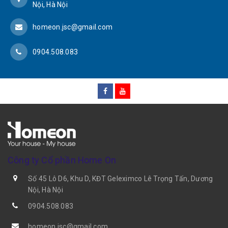
Nội, Hà Nội
homeon.jsc@gmail.com
0904.508.083
Công ty Cổ phần Home On
Số 45 Lô D6, Khu D, KĐT Geleximco Lê Trọng Tấn, Dương
Nội, Hà Nội
0904.508.083
homeon.jsc@gmail.com