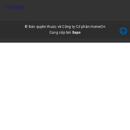
Fanpage
© Bản quyền thuộc về Công ty Cổ phần HomeOn
Cung cấp bởi
Sapo