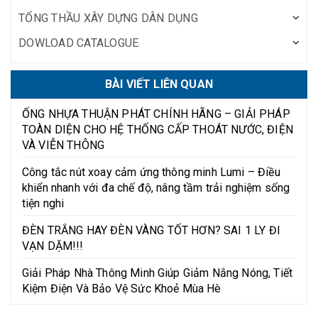
TỔNG THẦU XÂY DỰNG DÂN DỤNG
DOWLOAD CATALOGUE
BÀI VIẾT LIÊN QUAN
ỐNG NHỰA THUẬN PHÁT CHÍNH HÃNG – GIẢI PHÁP
TOÀN DIỆN CHO HỆ THỐNG CẤP THOÁT NƯỚC, ĐIỆN
VÀ VIỄN THÔNG
Công tắc nút xoay cảm ứng thông minh Lumi – Điều
khiển nhanh với đa chế độ, nâng tầm trải nghiệm sống
tiện nghi
ĐÈN TRẮNG HAY ĐÈN VÀNG TỐT HƠN? SAI 1 LY ĐI
VẠN DẶM!!!
Giải Pháp Nhà Thông Minh Giúp Giảm Nắng Nóng, Tiết
Kiệm Điện Và Bảo Vệ Sức Khoẻ Mùa Hè