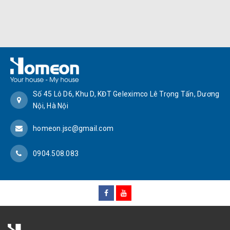
Số 45 Lô D6, Khu D, KĐT Geleximco Lê Trọng Tấn, Dương
Nội, Hà Nội
homeon.jsc@gmail.com
0904.508.083