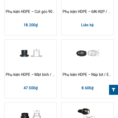
Phụ kiện HDPE – Cút góc 90° / Elbow Coupling 90°
Phụ kiện HDPE – ĐAI KẸP / Clamp Saddles
18.200₫
Liên hệ
Phụ kiện HDPE – Mặt bích / Flange 45.700 ₫ – 1.806.700 ₫
Phụ kiện HDPE – Nắp bịt / End Caps
47.500₫
8.600₫