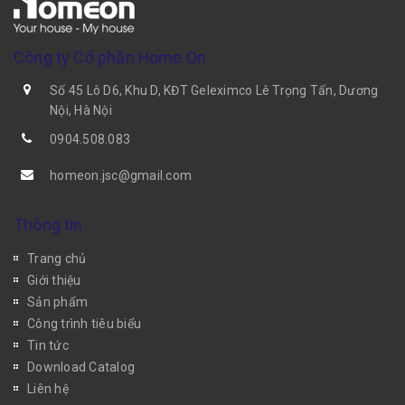
Công ty Cổ phần Home On
Số 45 Lô D6, Khu D, KĐT Geleximco Lê Trọng Tấn, Dương
Nội, Hà Nội
0904.508.083
homeon.jsc@gmail.com
Thông tin
Trang chủ
Giới thiệu
Sản phẩm
Công trình tiêu biểu
Tin tức
Download Catalog
Liên hệ