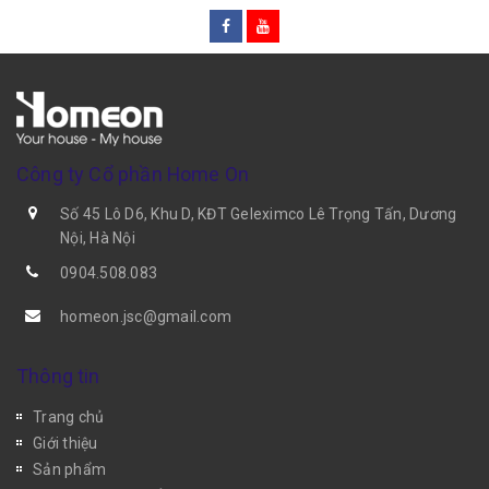
Công ty Cổ phần Home On
Số 45 Lô D6, Khu D, KĐT Geleximco Lê Trọng Tấn, Dương
Nội, Hà Nội
0904.508.083
homeon.jsc@gmail.com
Thông tin
Trang chủ
Giới thiệu
Sản phẩm