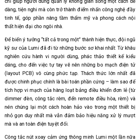
chỉ giúp người dùng quản lý không gian sống một cách dễ
dàng, tiện nghi mà còn trở thành điểm nhấn công nghệ đầy
tinh tế, góp phần nâng tầm thẩm mỹ và phong cách nội
thất hiện đại cho ngôi nhà.
Để biến ý tưởng “tất cả trong một” thành hiện thực, đội ngũ
kỹ sư của Lumi đã đi từ những bước sơ khai nhất: Từ khâu
nghiên cứu hành vi người dùng, phác thảo thiết kế kiểu
dáng, cho đến việc tự tay vẽ nên những bo mạch điện tử
(layout PCB) vô cùng phức tạp. Thách thức lớn nhất đã
được chinh phục chính là bài toán phần cứng – làm sao để
tích hợp vi mạch của hàng loạt bảng điều khiển đơn lẻ (từ
dimmer đèn, công tắc rèm, đến remote điều hòa, rèm) và
nén chúng lại một cách hoàn hảo vào trong một thiết bị
nhỏ gọn duy nhất mà vẫn đảm bảo hiệu năng xử lý mượt
mà và an toàn điện tuyệt đối.
Công tắc nút xoay cảm ứng thông minh Lumi một lần nữa