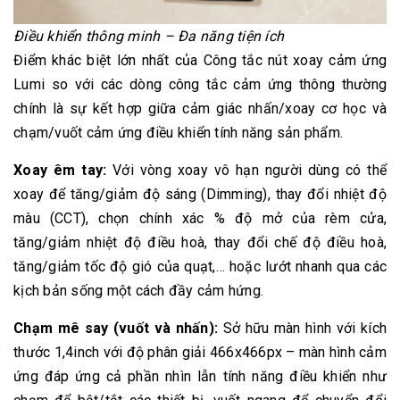
Điều khiển thông minh – Đa năng tiện ích
Điểm khác biệt lớn nhất của Công tắc nút xoay cảm ứng
Lumi so với các dòng công tắc cảm ứng thông thường
chính là sự kết hợp giữa cảm giác nhấn/xoay cơ học và
chạm/vuốt cảm ứng điều khiển tính năng sản phẩm.
Xoay êm tay:
Với vòng xoay vô hạn người dùng có thể
xoay để tăng/giảm độ sáng (Dimming), thay đổi nhiệt độ
màu (CCT), chọn chính xác % độ mở của rèm cửa,
tăng/giảm nhiệt độ điều hoà, thay đổi chế độ điều hoà,
tăng/giảm tốc độ gió của quạt,… hoặc lướt nhanh qua các
kịch bản sống một cách đầy cảm hứng.
Chạm mê say (vuốt và nhấn):
Sở hữu màn hình với kích
thước 1,4inch với độ phân giải 466x466px – màn hình cảm
ứng đáp ứng cả phần nhìn lẫn tính năng điều khiển như