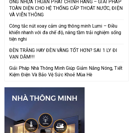
ỐNG NHỰA THUẬN PHÁT CHÍNH HÃNG – GIẢI PHÁP
TOÀN DIỆN CHO HỆ THỐNG CẤP THOÁT NƯỚC, ĐIỆN
VÀ VIỄN THÔNG
Công tắc nút xoay cảm ứng thông minh Lumi – Điều
khiển nhanh với đa chế độ, nâng tầm trải nghiệm sống
tiện nghi
ĐÈN TRẮNG HAY ĐÈN VÀNG TỐT HƠN? SAI 1 LY ĐI
VẠN DẶM!!!
Giải Pháp Nhà Thông Minh Giúp Giảm Nắng Nóng, Tiết
Kiệm Điện Và Bảo Vệ Sức Khoẻ Mùa Hè