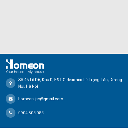
Số 45 Lô D6, Khu D, KĐT Geleximco Lê Trọng Tấn, Dương
Nội, Hà Nội
homeon.jsc@gmail.com
0904.508.083