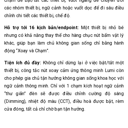
chạm để bật/tắt các thiết bị, vuốt ngang để chuyển đổi
các nhóm thiết bị, ngữ cảnh hoặc vuốt dọc để đi sâu điều
chỉnh chi tiết các thiết bị, chế độ.
Hỗ trợ tới 16 kịch bản/endpoint:
Một thiết bị nhỏ bé
nhưng có khả năng thay thế cho hàng chục nút bấm vật lý
khác, giúp bạn làm chủ không gian sống chỉ bằng hành
động “Xoay và Chạm”.
Tiện ích đủ đầy:
Không chỉ dừng lại ở việc bật/tắt một
thiết bị, công tắc nút xoay cảm ứng thông minh Lumi còn
cho phép gia chủ tận hưởng không gian sống khoa học với
ngữ cảnh thông minh. Chỉ với 1 chạm kích hoạt ngữ cảnh
“thư giãn” đèn sẽ được điều chỉnh cường độ sáng
(Dimming), nhiệt độ màu (CCT), điều hoà được bật, rèm
cửa đóng, tất cả chỉ chờ bạn tận hưởng.