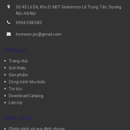
Số 45 Lô D6, Khu D, KĐT Geleximco Lê Trọng Tấn, Dương
Nội, Hà Nội
0904.508.083
homeon.jsc@gmail.com
Thông tin
Trang chủ
Giới thiệu
Sản phẩm
Công trình tiêu biểu
Tin tức
Download Catalog
Liên hệ
Chính sách
Chính sách và quy định chung