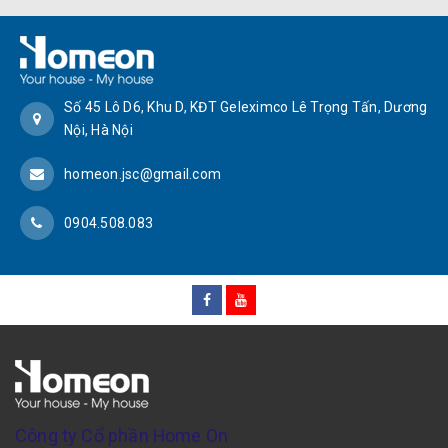
Số 45 Lô D6, Khu D, KĐT Geleximco Lê Trọng Tấn, Dương
Nội, Hà Nội
homeon.jsc@gmail.com
0904.508.083
Công ty Cổ phần Home On