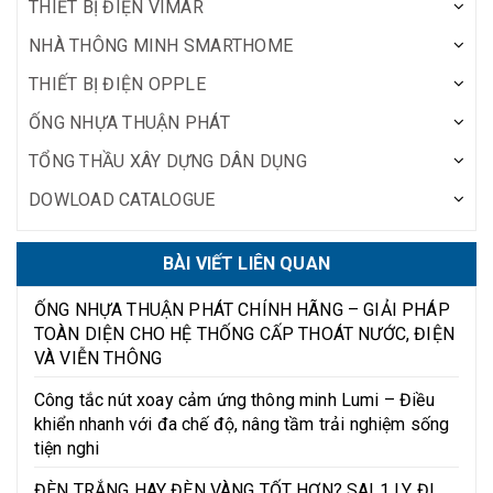
THIẾT BỊ ĐIỆN VIMAR
NHÀ THÔNG MINH SMARTHOME
THIẾT BỊ ĐIỆN OPPLE
ỐNG NHỰA THUẬN PHÁT
TỔNG THẦU XÂY DỰNG DÂN DỤNG
DOWLOAD CATALOGUE
BÀI VIẾT LIÊN QUAN
ỐNG NHỰA THUẬN PHÁT CHÍNH HÃNG – GIẢI PHÁP
TOÀN DIỆN CHO HỆ THỐNG CẤP THOÁT NƯỚC, ĐIỆN
VÀ VIỄN THÔNG
Công tắc nút xoay cảm ứng thông minh Lumi – Điều
khiển nhanh với đa chế độ, nâng tầm trải nghiệm sống
tiện nghi
ĐÈN TRẮNG HAY ĐÈN VÀNG TỐT HƠN? SAI 1 LY ĐI