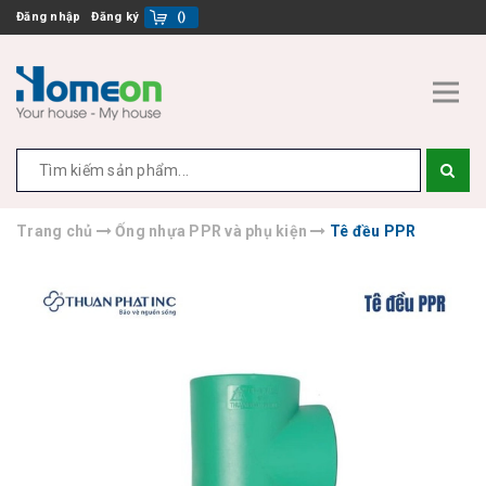
Đăng nhập
Đăng ký
(
)
Trang chủ
Ống nhựa PPR và phụ kiện
Tê đều PPR