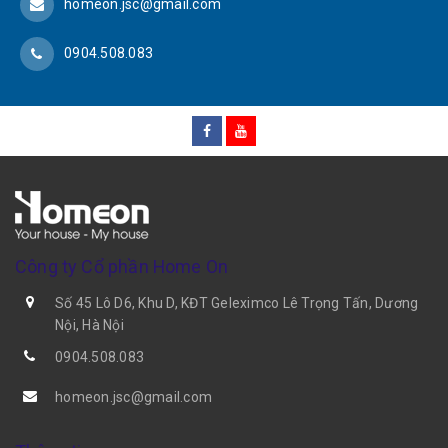
homeon.jsc@gmail.com
0904.508.083
Công ty Cổ phần Home On
Số 45 Lô D6, Khu D, KĐT Geleximco Lê Trọng Tấn, Dương
Nội, Hà Nội
0904.508.083
homeon.jsc@gmail.com