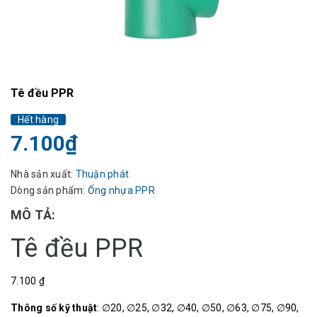
Tê đều PPR
Hết hàng
7.100₫
Nhà sản xuất:
Thuận phát
Dòng sản phẩm:
Ống nhựa PPR
MÔ TẢ:
Tê đều PPR
7.100 ₫
Thông số kỹ thuật
: ∅20, ∅25, ∅32, ∅40, ∅50, ∅63, ∅75, ∅90,