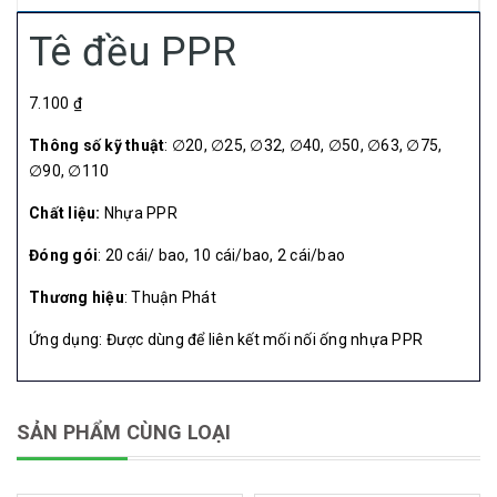
Tê đều PPR
7.100 ₫
Thông số kỹ thuật
: ∅20, ∅25, ∅32, ∅40, ∅50, ∅63, ∅75,
∅90, ∅110
Chất liệu:
Nhựa PPR
Đóng gói
: 20 cái/ bao, 10 cái/bao, 2 cái/bao
Thương hiệu
: Thuận Phát
Ứng dụng: Được dùng để liên kết mối nối ống nhựa PPR
SẢN PHẨM CÙNG LOẠI