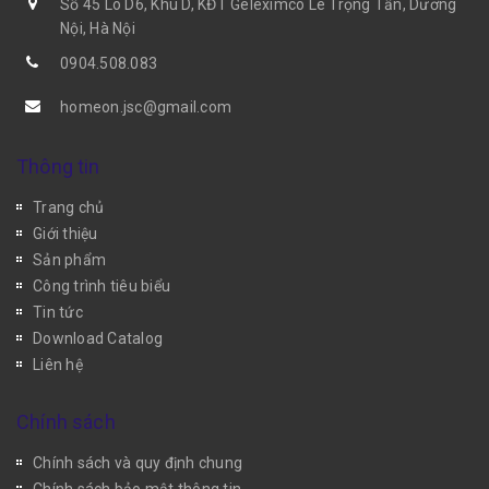
Số 45 Lô D6, Khu D, KĐT Geleximco Lê Trọng Tấn, Dương
Nội, Hà Nội
0904.508.083
homeon.jsc@gmail.com
Thông tin
Trang chủ
Giới thiệu
Sản phẩm
Công trình tiêu biểu
Tin tức
Download Catalog
Liên hệ
Chính sách
Chính sách và quy định chung