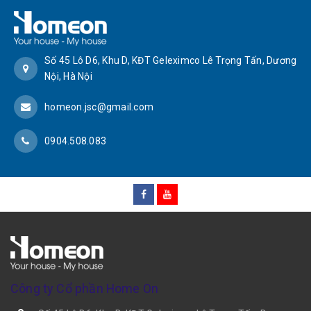
Số 45 Lô D6, Khu D, KĐT Geleximco Lê Trọng Tấn, Dương
Nội, Hà Nội
homeon.jsc@gmail.com
0904.508.083
Công ty Cổ phần Home On