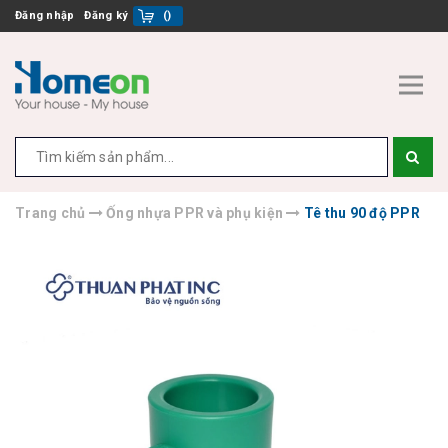
Đăng nhập
Đăng ký
(
)
Trang chủ
Ống nhựa PPR và phụ kiện
Tê thu 90 độ PPR