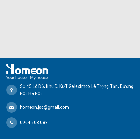
Số 45 Lô D6, Khu D, KĐT Geleximco Lê Trọng Tấn, Dương
Nội, Hà Nội
homeon.jsc@gmail.com
0904.508.083