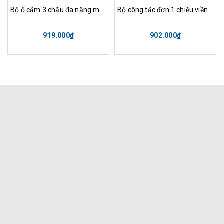
Bộ ổ cắm 3 chấu đa năng mặt kính màu xám
Bộ công tắc đơn 1 chiều viền mặt kính màu đen
919.000₫
902.000₫