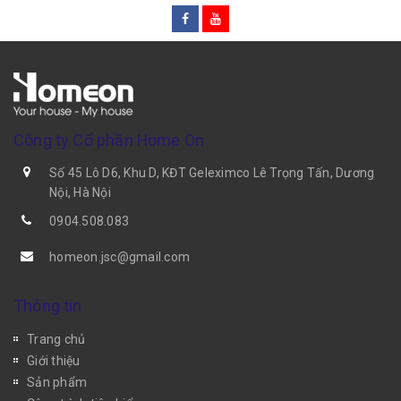
Công ty Cổ phần Home On
Số 45 Lô D6, Khu D, KĐT Geleximco Lê Trọng Tấn, Dương
Nội, Hà Nội
0904.508.083
homeon.jsc@gmail.com
Thông tin
Trang chủ
Giới thiệu
Sản phẩm