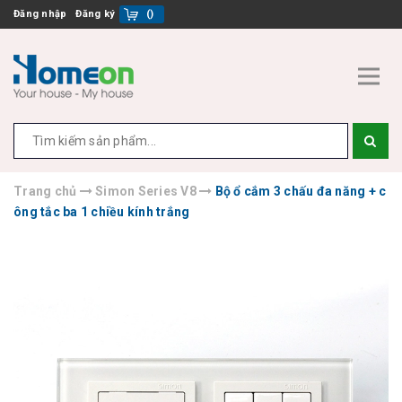
Đăng nhập
Đăng ký
(
)
Trang chủ
Simon Series V8
Bộ ổ cắm 3 chấu đa năng + c
ông tắc ba 1 chiều kính trắng