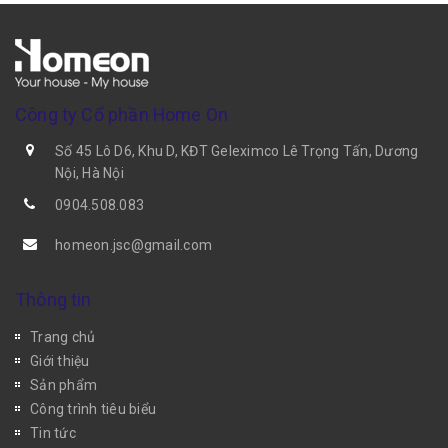
Công ty Cổ phần Home On
Số 45 Lô D6, Khu D, KĐT Geleximco Lê Trọng Tấn, Dương
Nội, Hà Nội
0904.508.083
homeon.jsc@gmail.com
Thông tin
Trang chủ
Giới thiệu
Sản phẩm
Công trình tiêu biểu
Tin tức