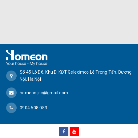
Số 45 Lô D6, Khu D, KĐT Geleximco Lê Trọng Tấn, Dương
Nội, Hà Nội
homeon.jsc@gmail.com
0904.508.083