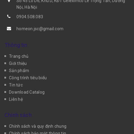
Số 45 Lô D6, Khu D, KĐT Geleximco Lê Trọng Tấn, Dương
Nội, Hà Nội
0904.508.083
homeon.jsc@gmail.com
Thông tin
Trang chủ
Giới thiệu
Sản phẩm
Công trình tiêu biểu
Tin tức
Download Catalog
Liên hệ
Chính sách
Chính sách và quy định chung
Chính sách bảo mật thông tin