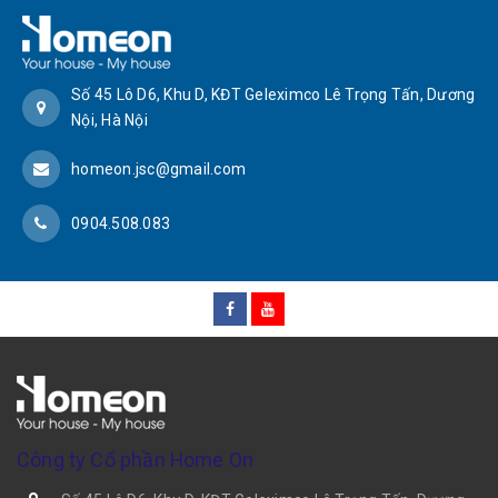
Số 45 Lô D6, Khu D, KĐT Geleximco Lê Trọng Tấn, Dương
Nội, Hà Nội
homeon.jsc@gmail.com
0904.508.083
Công ty Cổ phần Home On