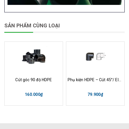
SẢN PHẨM CÙNG LOẠI
Cút góc 90 độ HDPE
Phụ kiện HDPE – Cút 45°/ Elbow 45°
160.000₫
79.900₫