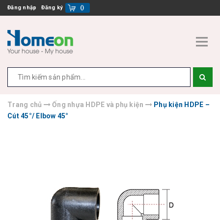
Đăng nhập
Đăng ký
(
)
Trang chủ
Ống nhựa HDPE và phụ kiện
Phụ kiện HDPE –
Cút 45°/ Elbow 45°