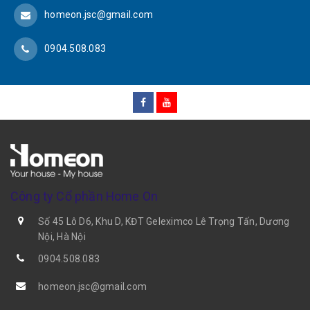
homeon.jsc@gmail.com
0904.508.083
Công ty Cổ phần Home On
Số 45 Lô D6, Khu D, KĐT Geleximco Lê Trọng Tấn, Dương
Nội, Hà Nội
0904.508.083
homeon.jsc@gmail.com