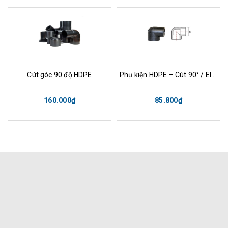
Cút góc 90 độ HDPE
Phụ kiện HDPE – Cút 90° / Elbow 90°
160.000₫
85.800₫