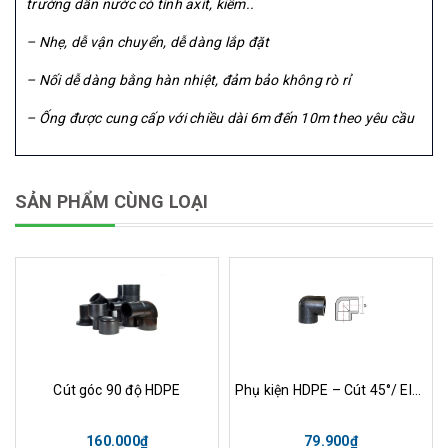
trường dẫn nước có tính axit, kiềm..
– Nhẹ, dễ vận chuyển, dễ dàng lắp đặt
– Nối dễ dàng bằng hàn nhiệt, đảm bảo không rò rỉ
– Ống được cung cấp với chiều dài 6m đến 10m theo yêu cầu
SẢN PHẨM CÙNG LOẠI
Cút góc 90 độ HDPE
Phụ kiện HDPE – Cút 45°/ Elbow 45°
160.000₫
79.900₫