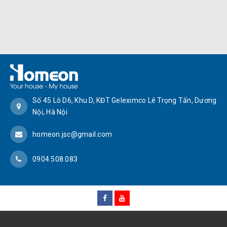
Số 45 Lô D6, Khu D, KĐT Geleximco Lê Trọng Tấn, Dương
Nội, Hà Nội
homeon.jsc@gmail.com
0904.508.083