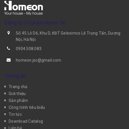
Công ty Cổ phần Home On
Số 45 Lô D6, Khu D, KĐT Geleximco Lê Trọng Tấn, Dương
Nội, Hà Nội
0904.508.083
homeon.jsc@gmail.com
Thông tin
Trang chủ
Giới thiệu
Sản phẩm
Công trình tiêu biểu
Tin tức
Download Catalog
Liên hệ