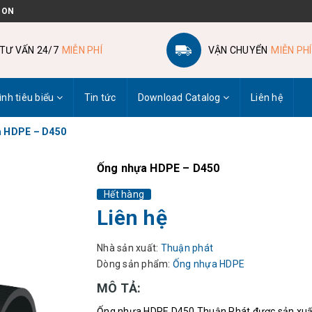
 ON
TƯ VẤN 24/7
MIỄN PHÍ
VẬN CHUYỂN
MIỄN PHÍ
ình tiêu biểu
Tin tức
Download Catalog
Liên hệ
a HDPE – D450
Ống nhựa HDPE – D450
Hết hàng
Liên hệ
Nhà sản xuất:
Thuận phát
Dòng sản phẩm:
Ống nhựa HDPE
MÔ TẢ:
Ống nhựa HDPE D450 Thuận Phát được sản xuất