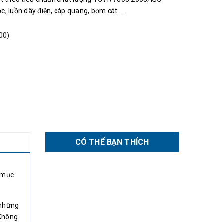
c, luồn dây điện, cáp quang, bơm cát….
00)
CÓ THỂ BẠN THÍCH
 mục
 những
 Không