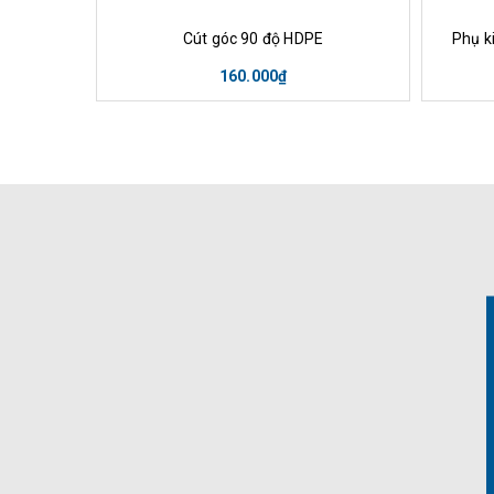
Mua hàng
Xem nhanh
M
Cút góc 90 độ HDPE
Phụ k
160.000₫