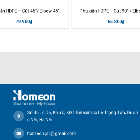
ua hàng
Xem nhanh
Mua hàng
Xem nha
iện HDPE – Cút 45°/ Elbow 45°
Phụ kiện HDPE – Cút 90° / Elb
79.900₫
85.800₫
Số 45 Lô D6, Khu D, KĐT Geleximco Lê Trọng Tấn, Dươn
g Nội, Hà Nội
homeon.jsc@gmail.com