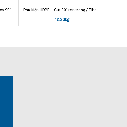
nh
Mua hàng
Xem nhanh
Mu
ow 90°
Phụ kiện HDPE – Cút 90° ren trong / Elbow 90° Femade thread
13.200₫