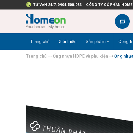
TƯ VẤN 24/7:
0904.508.083
CÔNG TY CỔ PHẦN HOME
Trang chủ
Giới thiệu
Sản phẩm
Công tr
Trang chủ
Ống nhựa HDPE và phụ kiện
Ống nhự