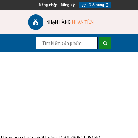
Đăng nhập
Đăng ký
Giỏ hàng
(
)
NHẬN HÀNG
NHẬN TIỀN
 theo tiêu chuẩn chất lượng TCVN 7305:2008/ISO