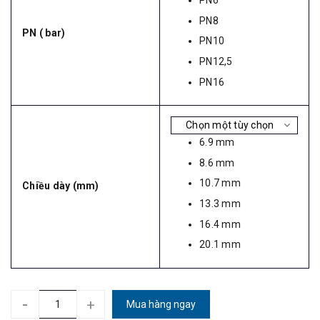
PN6
PN8
PN ( bar)
PN10
PN12,5
PN16
6.9 mm
8.6 mm
10.7 mm
Chiều dày (mm)
13.3 mm
16.4 mm
20.1 mm
-
+
Mua hàng ngay