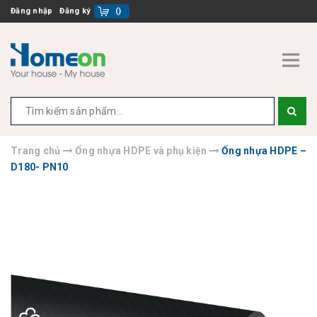
Đăng nhập
Đăng ký
(
)
Trang chủ
Ống nhựa HDPE và phụ kiện
Ống nhựa HDPE –
D180- PN10