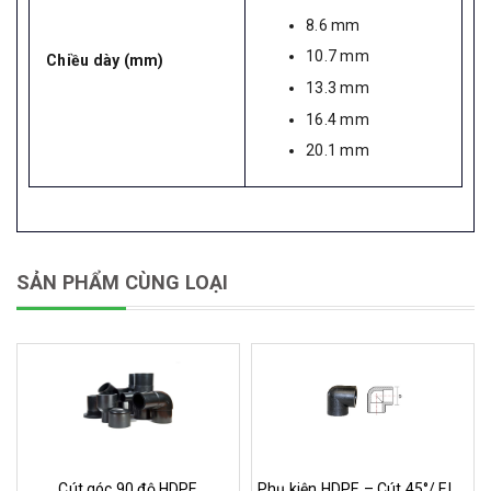
8.6 mm
10.7 mm
Chiều dày (mm)
13.3 mm
16.4 mm
20.1 mm
SẢN PHẨM CÙNG LOẠI
Cút góc 90 độ HDPE
Phụ kiện HDPE – Cút 45°/ Elbow 45°