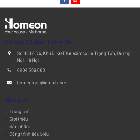
Công ty Cổ phần Home On
Số 45 Lô D6, Khu D, KĐT Geleximco Lê Trọng Tấn, Dương
Nội, Hà Nội
0904.508.083
homeon.jsc@gmail.com
Thông tin
Trang chủ
Giới thiệu
Sản phẩm
Công trình tiêu biểu