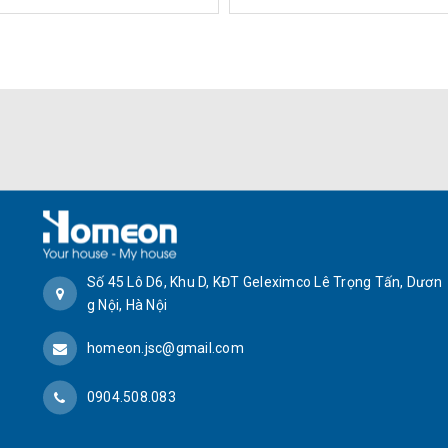
Số 45 Lô D6, Khu D, KĐT Geleximco Lê Trọng Tấn, Dươn
g Nội, Hà Nội
homeon.jsc@gmail.com
0904.508.083