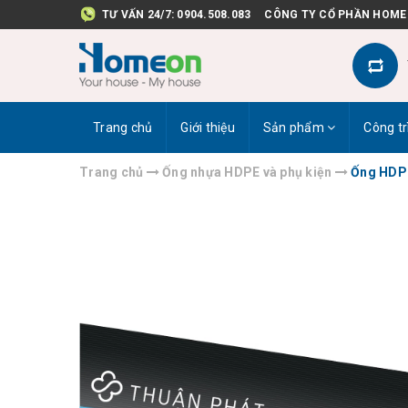
TƯ VẤN 24/7:
0904.508.083
CÔNG TY CỔ PHẦN HOME
Trang chủ
Giới thiệu
Sản phẩm
Công tr
Trang chủ
Ống nhựa HDPE và phụ kiện
Ống HDP