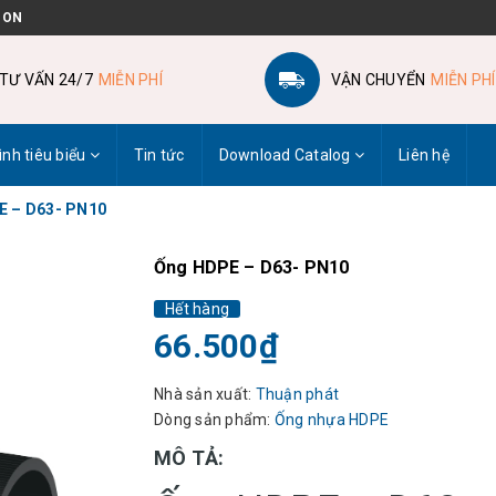
 ON
TƯ VẤN 24/7
MIỄN PHÍ
VẬN CHUYỂN
MIỄN PHÍ
ình tiêu biểu
Tin tức
Download Catalog
Liên hệ
E – D63- PN10
Ống HDPE – D63- PN10
Hết hàng
66.500₫
Nhà sản xuất:
Thuận phát
Dòng sản phẩm:
Ống nhựa HDPE
MÔ TẢ: