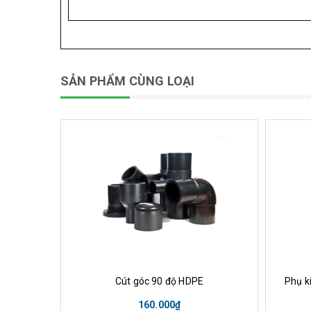
SẢN PHẨM CÙNG LOẠI
Mua hàng
Xem nhanh
M
Cút góc 90 độ HDPE
Phụ k
160.000₫