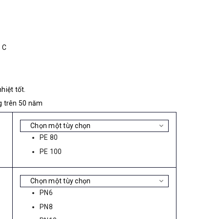
 C
hiệt tốt.
g trên 50 năm
PE 80
PE 100
PN6
PN8