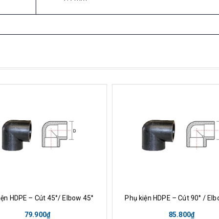
ua hàng
Xem nhanh
Mua hàng
Xem nha
iện HDPE – Cút 45°/ Elbow 45°
Phụ kiện HDPE – Cút 90° / Elb
79.900₫
85.800₫