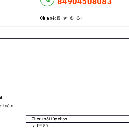
84904508083
Chia sẻ:
t.
 50 năm
PE 80