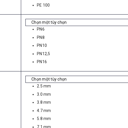
PE 100
PN6
PN8
PN10
PN12,5
PN16
2.5 mm
3.0 mm
3.8 mm
4.7 mm
5.8 mm
7.1 mm