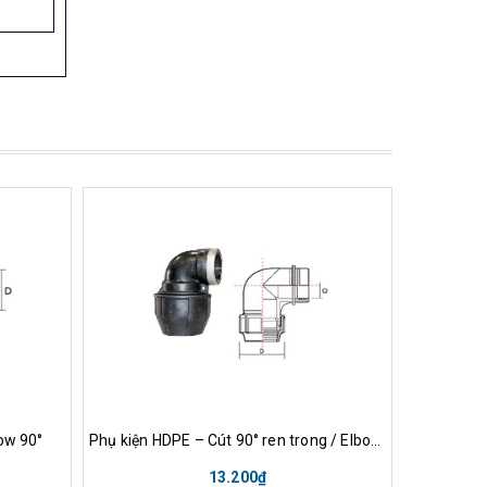
nh
Mua hàng
Xem nhanh
Mu
ow 90°
Phụ kiện HDPE – Cút 90° ren trong / Elbow 90° Femade thread
13.200₫