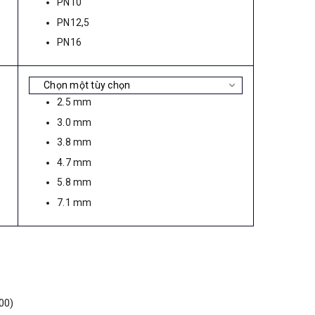
PN10
PN12,5
PN16
2.5 mm
3.0 mm
3.8 mm
4.7 mm
5.8 mm
7.1 mm
00)