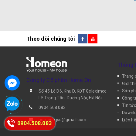
Theo dõi chúng tôi
Thông t
Trang 
Công ty Cổ phần Home On
Giới th
Sản p
Số 45 Lô D6, Khu D, KĐT Geleximco
Lê Trọng Tấn, Dương Nội, Hà Nội
Công tr
Tin tức
0904.508.083
Downlo
homeon.jsc@gmail.com
Liên hệ
0904.508.083