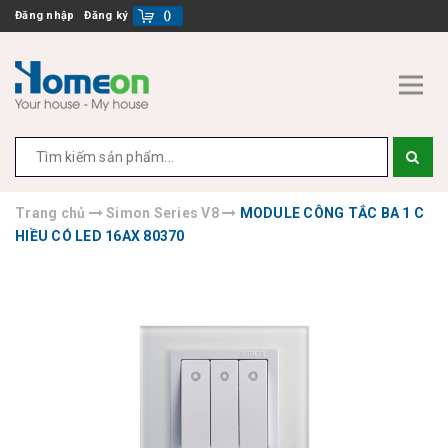
Đăng nhập
Đăng ký
(
)
Trang chủ
Simon Series V8
MODULE CÔNG TẮC BA 1 C
HIỀU CÓ LED 16AX 80370