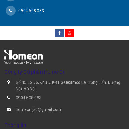
0904.508.083
Công ty Cổ phần Home On
Số 45 Lô D6, Khu D, KĐT Geleximco Lê Trọng Tấn, Dương
Nội, Hà Nội
0904.508.083
homeon.jsc@gmail.com
Thông tin