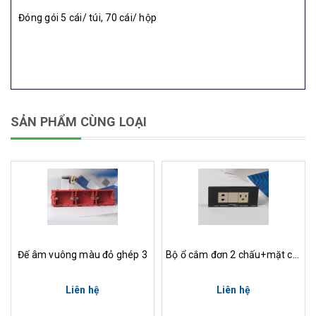
Đóng gói 5 cái/ túi, 70 cái/ hộp
SẢN PHẨM CÙNG LOẠI
Đế âm vuông màu đỏ ghép 3
Bộ ổ cắm đơn 2 chấu+mặt che +ổ cắm 2 chân dẹt,viền mặt kính màu đen
Liên hệ
Liên hệ