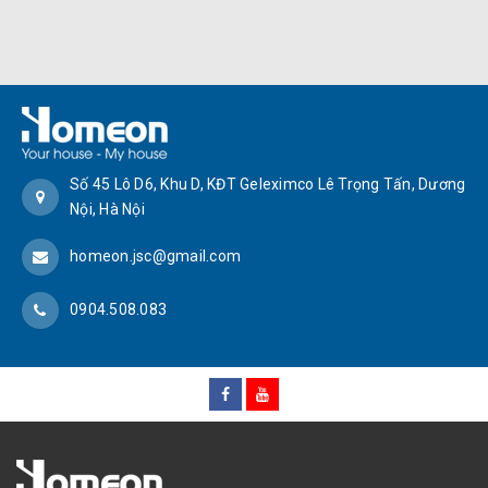
Số 45 Lô D6, Khu D, KĐT Geleximco Lê Trọng Tấn, Dương
Nội, Hà Nội
homeon.jsc@gmail.com
0904.508.083