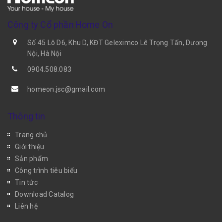
Công ty Cổ phần Home On
Số 45 Lô D6, Khu D, KĐT Geleximco Lê Trọng Tấn, Dương
Nội, Hà Nội
0904.508.083
homeon.jsc@gmail.com
Thông tin
Trang chủ
Giới thiệu
Sản phẩm
Công trình tiêu biểu
Tin tức
Download Catalog
Liên hệ