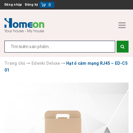
Đăng nhập
Đăng ký
(
)
Trang chủ
Edenki Deluxe
Hạt ổ cắm mạng RJ45 – ED-C5
01