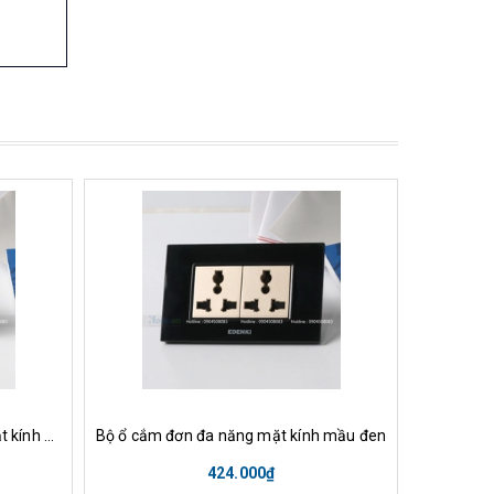
nh
Mua hàng
Xem nhanh
Mu
Bộ công tắc 1 chiều phím trug,mặt kính mầu đen
Bộ ổ cắm đơn đa năng mặt kính mầu đen
424.000₫