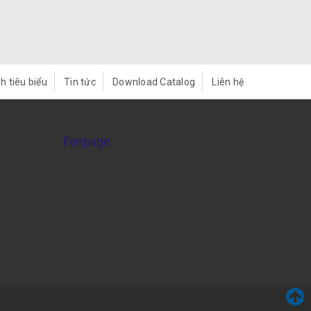
h tiêu biểu
Tin tức
Download Catalog
Liên hệ
Fanpage