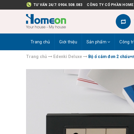
TƯ VẤN 24/7:
0904.508.083
CÔNG TY CỔ PHẦN HOME
Trang chủ
Giới thiệu
Sản phẩm
Công tr
Trang chủ
Edenki Deluxe
Bộ ổ cắm đơn 2 chấu+m