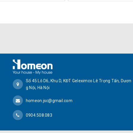
Số 45 Lô D6, Khu D, KĐT Geleximco Lê Trọng Tấn, Dươn
g Nội, Hà Nội
homeon.jsc@gmail.com
0904.508.083