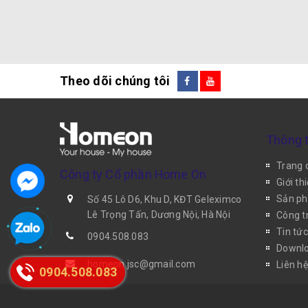
Theo dõi chúng tôi
Thông t
Trang 
Công ty Cổ phần Home On
Giới th
Sản p
Số 45 Lô D6, Khu D, KĐT Geleximco
Lê Trọng Tấn, Dương Nội, Hà Nội
Công tr
Tin tức
0904.508.083
Downlo
homeon.jsc@gmail.com
Liên hệ
0904.508.083