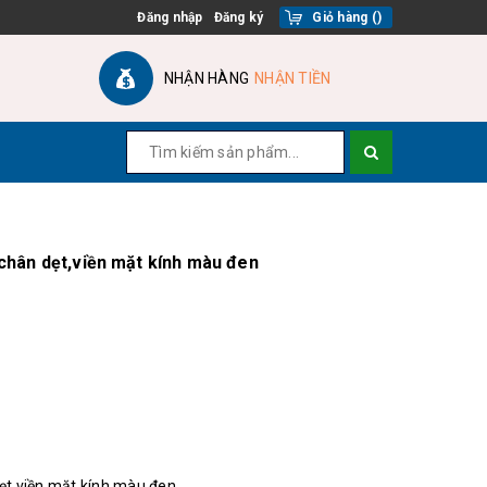
Đăng nhập
Đăng ký
Giỏ hàng
(
)
NHẬN HÀNG
NHẬN TIỀN
chân dẹt,viền mặt kính màu đen
ẹt,viền mặt kính màu đen