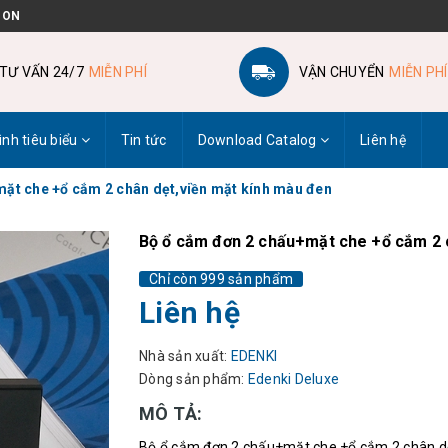
 ON
TƯ VẤN 24/7
MIỄN PHÍ
VẬN CHUYỂN
MIỄN PHÍ
ình tiêu biểu
Tin tức
Download Catalog
Liên hệ
ặt che +ổ cắm 2 chân dẹt,viền mặt kính màu đen
Bộ ổ cắm đơn 2 chấu+mặt che +ổ cắm 2 
Chỉ còn 999 sản phẩm
Liên hệ
Nhà sản xuất:
EDENKI
Dòng sản phẩm:
Edenki Deluxe
MÔ TẢ:
Bộ ổ cắm đơn 2 chấu+mặt che +ổ cắm 2 chân d