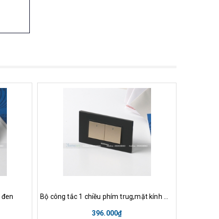
nh
Mua hàng
Xem nhanh
Mu
 đen
Bộ công tắc 1 chiều phím trug,mặt kính mầu đen
Bộ ổ cắm 
396.000₫