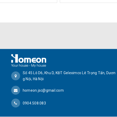
Số 45 Lô D6, Khu D, KĐT Geleximco Lê Trọng Tấn, Dươn
g Nội, Hà Nội
homeon.jsc@gmail.com
0904.508.083