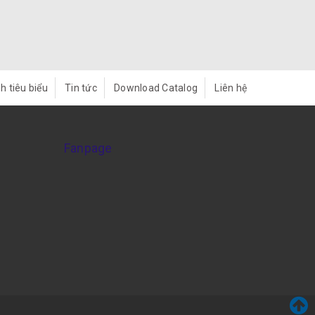
h tiêu biểu
Tin tức
Download Catalog
Liên hệ
Fanpage