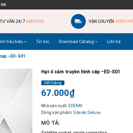
 ON
TƯ VẤN 24/7
MIỄN PHÍ
VẬN CHUYỂN
MIỄN PHÍ
ình tiêu biểu
Tin tức
Download Catalog
Liên hệ
 cáp –ED-S01
Hạt ổ cắm truyền hình cáp –ED-S01
Hết hàng
67.000₫
Nhà sản xuất:
EDENKI
Dòng sản phẩm:
Edenki Deluxe
MÔ TẢ:
Satellite socket, single connection