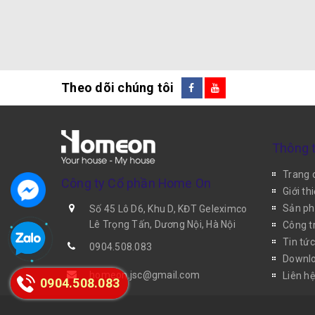
Theo dõi chúng tôi
Thông t
Trang 
Công ty Cổ phần Home On
Giới th
Sản p
Số 45 Lô D6, Khu D, KĐT Geleximco
Lê Trọng Tấn, Dương Nội, Hà Nội
Công tr
Tin tức
0904.508.083
Downlo
homeon.jsc@gmail.com
Liên hệ
0904.508.083