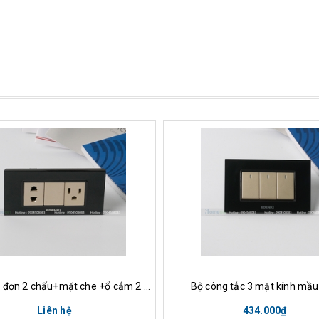
Xem nhanh
Mua hàng
Xem nha
Bộ ổ cắm đơn 2 chấu+mặt che +ổ cắm 2 chân dẹt,viền mặt kính màu đen
Bộ công tắc 3 mặt kính mầu
Liên hệ
434.000₫