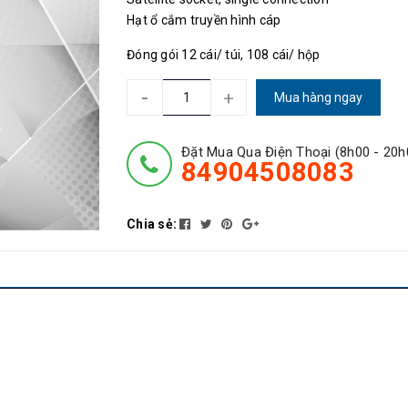
Hạt ổ cắm truyền hình cáp
Đóng gói 12 cái/ túi, 108 cái/ hộp
-
+
Mua hàng ngay
Đặt Mua Qua Điện Thoại (8h00 - 20h
84904508083
Chia sẻ: