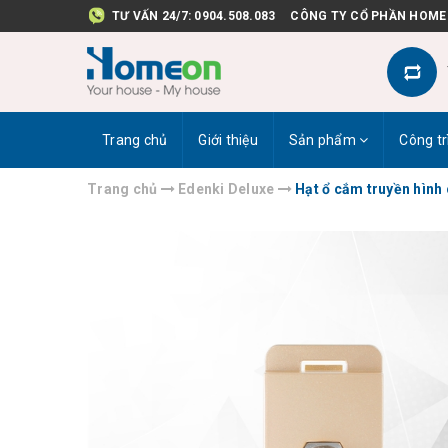
TƯ VẤN 24/7:
0904.508.083
CÔNG TY CỔ PHẦN HOME
Trang chủ
Giới thiệu
Sản phẩm
Công tr
Trang chủ
Edenki Deluxe
Hạt ổ cắm truyền hình