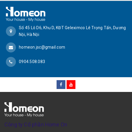
Số 45 Lô D6, Khu D, KĐT Geleximco Lê Trọng Tấn, Dương
Nội, Hà Nội
homeon.jsc@gmail.com
0904.508.083
Công ty Cổ phần Home On