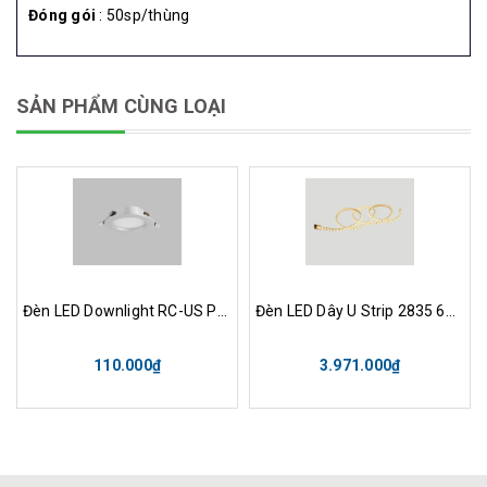
Đóng gói
: 50sp/thùng
SẢN PHẨM CÙNG LOẠI
Đèn LED Downlight RC-US Pro R70 6W WH TW Opple
Đèn LED Dây U Strip 2835 6W WF 830/840/865 Opple
110.000₫
3.971.000₫