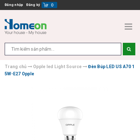
Đăng nhập
Đăng ký
(
)
Trang chủ
Opple led Light Source
Đèn Búp LED US A70 1
5W-E27 Opple