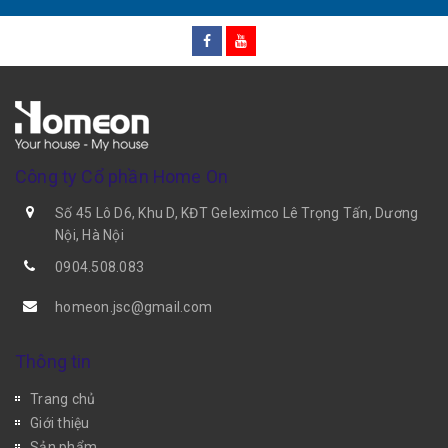
Công ty Cổ phần Home On
Số 45 Lô D6, Khu D, KĐT Geleximco Lê Trọng Tấn, Dương
Nội, Hà Nội
0904.508.083
homeon.jsc@gmail.com
Thông tin
Trang chủ
Giới thiệu
Sản phẩm