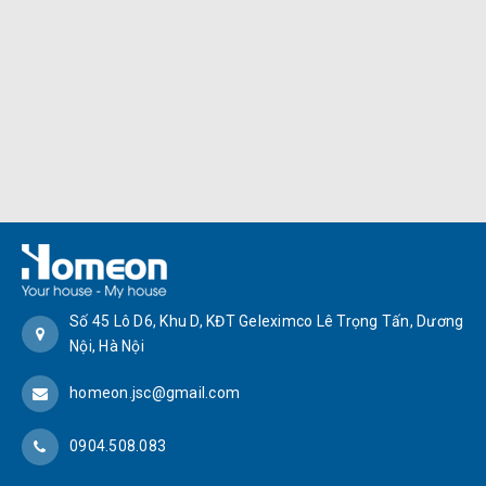
Số 45 Lô D6, Khu D, KĐT Geleximco Lê Trọng Tấn, Dương
Nội, Hà Nội
homeon.jsc@gmail.com
0904.508.083