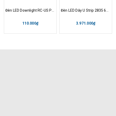
Đèn LED Downlight RC-US Pro R70 6W WH TW Opple
Đèn LED Dây U Strip 2835 6W WF 830/840/865 Opple
110.000₫
3.971.000₫