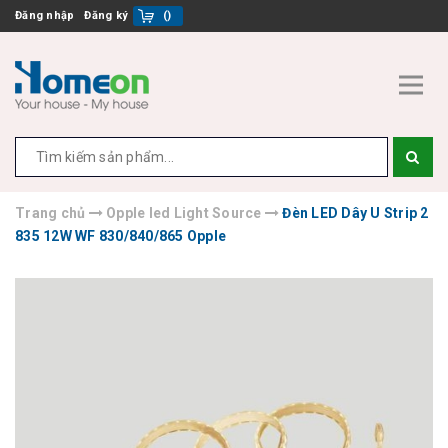
Đăng nhập
Đăng ký
(
)
Trang chủ
Opple led Light Source
Đèn LED Dây U Strip 2
835 12W WF 830/840/865 Opple