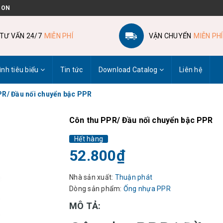
 ON
TƯ VẤN 24/7
MIỄN PHÍ
VẬN CHUYỂN
MIỄN PHÍ
ình tiêu biểu
Tin tức
Download Catalog
Liên hệ
PR/ Đầu nối chuyển bậc PPR
Côn thu PPR/ Đầu nối chuyển bậc PPR
Hết hàng
52.800₫
Nhà sản xuất:
Thuận phát
Dòng sản phẩm:
Ống nhựa PPR
MÔ TẢ: