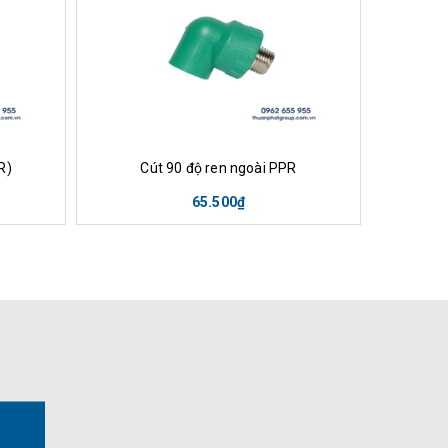
nh
Mua hàng
Xem nhanh
Mu
R)
Cút 90 độ ren ngoài PPR
T
65.500₫