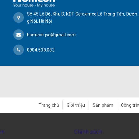
Số 45 Lô D6, Khu D, KĐT Geleximco Lê Trọng Tấn, Dươn
g Nội, Hà Nội
homeon.jsc@gmail.com
0904.508.083
Trang chủ
Giới thiệu
Sản phẩm
Công trìn
in
Chính sách