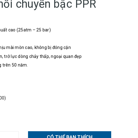
nối chuyển bậc PPR
suất cao (25atm – 25 bar)
chịu mài mòn cao, không bị đóng cặn
, trở lực dòng chảy thấp, ngoại quan đẹp
g trên 50 năm.
00)
CÓ THỂ BẠN THÍCH