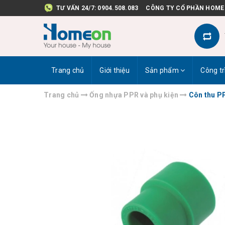
TƯ VẤN 24/7:
0904.508.083
CÔNG TY CỔ PHẦN HOME
Trang chủ
Giới thiệu
Sản phẩm
Công tr
Trang chủ
Ống nhựa PPR và phụ kiện
Côn thu P