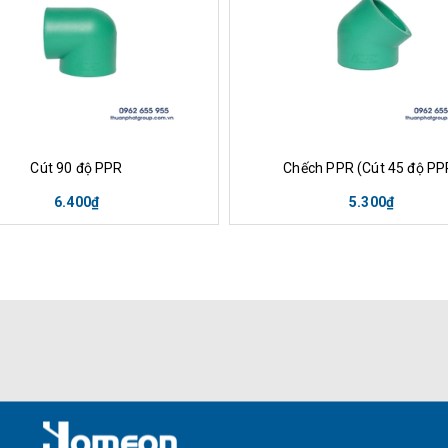
ua hàng
Xem nhanh
Mua hàng
Xem nha
Cút 90 độ PPR
Chếch PPR (Cút 45 độ PP
6.400₫
5.300₫