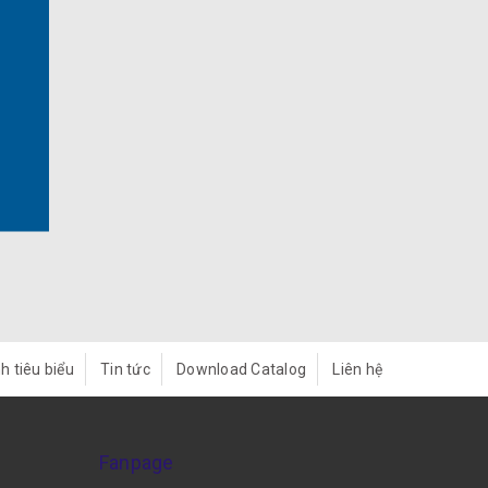
h tiêu biểu
Tin tức
Download Catalog
Liên hệ
Fanpage