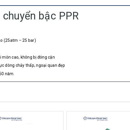
i chuyển bậc PPR
ao (25atm – 25 bar)
ài mòn cao, không bị đóng cặn
lực dòng chảy thấp, ngoại quan đẹp
 50 năm.