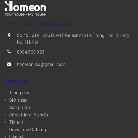
Công ty Cổ phần Home On
Số 45 Lô D6, Khu D, KĐT Geleximco Lê Trọng Tấn, Dương
Nội, Hà Nội
0904.508.083
homeon.jsc@gmail.com
Thông tin
Trang chủ
Giới thiệu
Sản phẩm
Công trình tiêu biểu
Tin tức
Download Catalog
Liên hệ