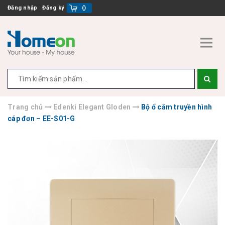
Đăng nhập
Đăng ký
(
)
Trang chủ
Edenki Elegant Gloden
Bộ ổ cắm truyền hình
cáp đơn – EE-S01-G