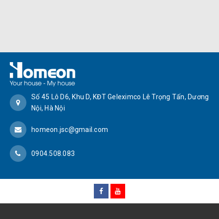
Số 45 Lô D6, Khu D, KĐT Geleximco Lê Trọng Tấn, Dương
Nội, Hà Nội
homeon.jsc@gmail.com
0904.508.083