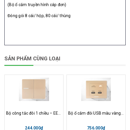
(Bộ ổ cắm truyền hình cáp đơn)
Đóng gói 8 cái/ hộp, 80 cái/ thùng
SẢN PHẨM CÙNG LOẠI
Bộ công tắc đôi 1 chiều – EE-202-G
Bộ ổ cắm đôi USB màu vàng – EE-U02-G
244.000₫
756.000₫