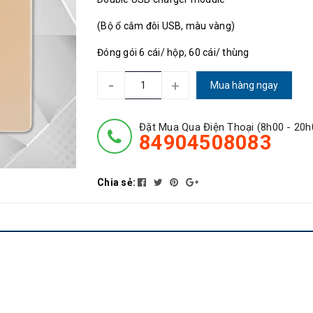
(Bộ ổ cắm đôi USB, màu vàng)
Đóng gói 6 cái/ hộp, 60 cái/ thùng
-
+
Mua hàng ngay
Đặt Mua Qua Điện Thoại (8h00 - 20h
84904508083
Chia sẻ: