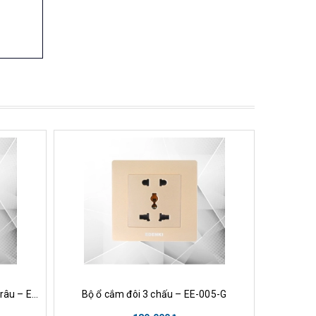
nh
Mua hàng
Xem nhanh
Mu
Hạt ổ cắm đôi dành cho máy cạo râu – EE-702-G
Bộ ổ cắm đôi 3 chấu – EE-005-G
Mặt c