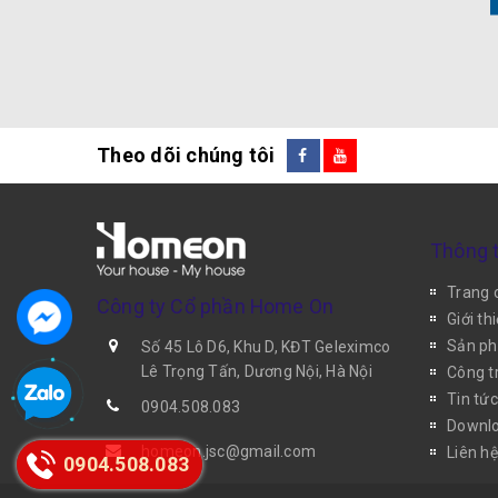
Theo dõi chúng tôi
Thông t
Trang 
Công ty Cổ phần Home On
Giới th
Sản p
Số 45 Lô D6, Khu D, KĐT Geleximco
Lê Trọng Tấn, Dương Nội, Hà Nội
Công tr
Tin tức
0904.508.083
Downlo
homeon.jsc@gmail.com
Liên hệ
0904.508.083