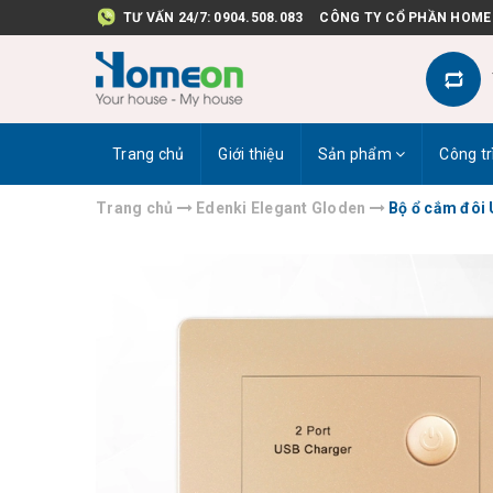
TƯ VẤN 24/7:
0904.508.083
CÔNG TY CỔ PHẦN HOME
Trang chủ
Giới thiệu
Sản phẩm
Công tr
Trang chủ
Edenki Elegant Gloden
Bộ ổ cắm đôi