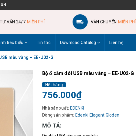
 ON
TƯ VẤN 24/7
MIỄN PHÍ
VẬN CHUYỂN
MIỄN PHÍ
ình tiêu biểu
Tin tức
Download Catalog
Liên hệ
 USB màu vàng – EE-U02-G
Bộ ổ cắm đôi USB màu vàng – EE-U02-G
Hết hàng
756.000₫
Nhà sản xuất:
EDENKI
Dòng sản phẩm:
Edenki Elegant Gloden
MÔ TẢ:
Double USB charger module