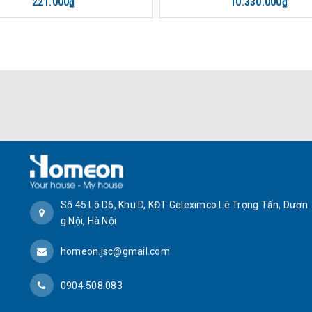
221.000₫
10.330.000₫
Số 45 Lô D6, Khu D, KĐT Geleximco Lê Trọng Tấn, Dươn
g Nội, Hà Nội
homeon.jsc@gmail.com
0904.508.083