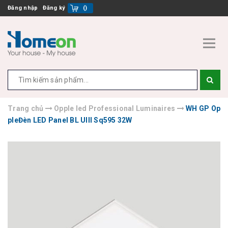
Đăng nhập
Đăng ký
(
)
Trang chủ
Opple led Professional Luminaires
WH GP Op
pleĐèn LED Panel BL UIII Sq595 32W