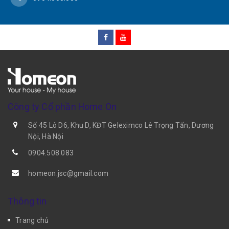
Công ty Cổ phần Home On
Số 45 Lô D6, Khu D, KĐT Geleximco Lê Trọng Tấn, Dương
Nội, Hà Nội
0904.508.083
homeon.jsc@gmail.com
Thông tin
Trang chủ