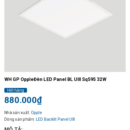
WH GP OppleĐèn LED Panel BL UIII Sq595 32W
Hết hàng
880.000₫
Nhà sản xuất:
Opple
Dòng sản phẩm:
LED Backlit Panel Ulll
MÔ TẢ: