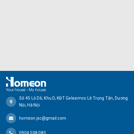
Số 45 Lô D6, Khu D, KĐT Geleximco Lê Trọng Tấn, Dương
Nội, Hà Nội
homeon.jsc@gmail.com
0904.508.083