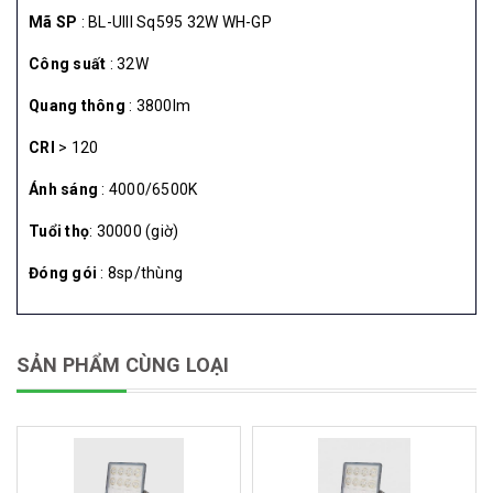
Mã SP
: BL-UIII Sq595 32W WH-GP
Công suất
: 32W
Quang thông
: 3800lm
CRI
> 120
Ánh sáng
: 4000/6500K
Tuổi thọ
: 30000 (giờ)
Đóng gói
: 8sp/thùng
SẢN PHẨM CÙNG LOẠI