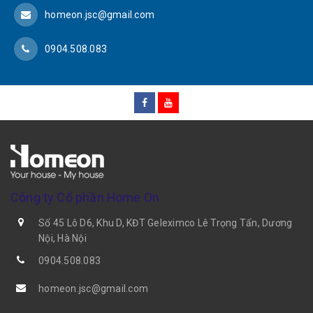
homeon.jsc@gmail.com
0904.508.083
Công ty Cổ phần Home On
Số 45 Lô D6, Khu D, KĐT Geleximco Lê Trọng Tấn, Dương
Nội, Hà Nội
0904.508.083
homeon.jsc@gmail.com