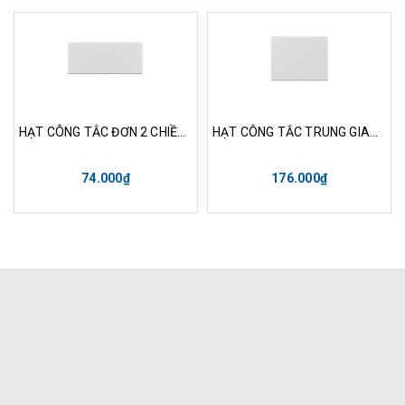
HẠT CÔNG TẮC ĐƠN 2 CHIỀU SIZE XL-k120XL
HẠT CÔNG TẮC TRUNG GIAN SIZE M-K131M
74.000₫
176.000₫