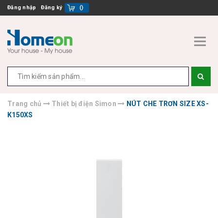
Đăng nhập
Đăng ký
(
)
Trang chủ
Thiết bị điện Simon
NÚT CHE TRƠN SIZE XS-
K150XS