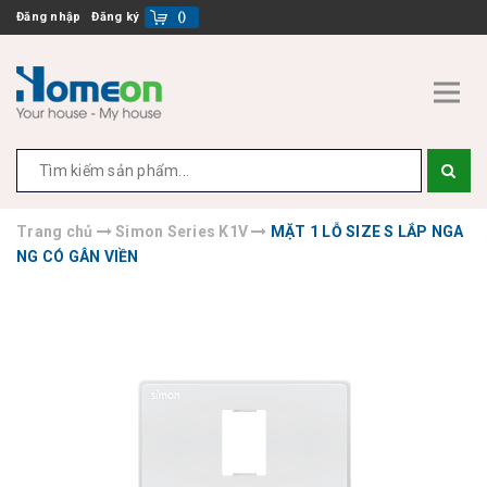
Đăng nhập
Đăng ký
(
)
Trang chủ
Simon Series K1V
MẶT 1 LỖ SIZE S LẮP NGA
NG CÓ GÂN VIỀN