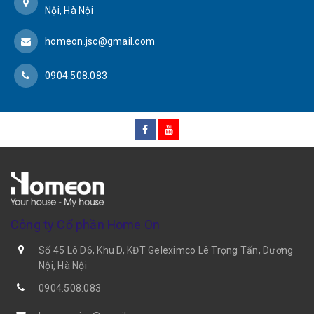
Nội, Hà Nội
homeon.jsc@gmail.com
0904.508.083
Công ty Cổ phần Home On
Số 45 Lô D6, Khu D, KĐT Geleximco Lê Trọng Tấn, Dương
Nội, Hà Nội
0904.508.083