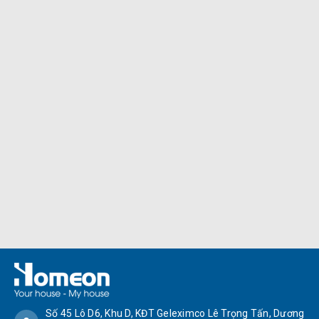
Số 45 Lô D6, Khu D, KĐT Geleximco Lê Trọng Tấn, Dương