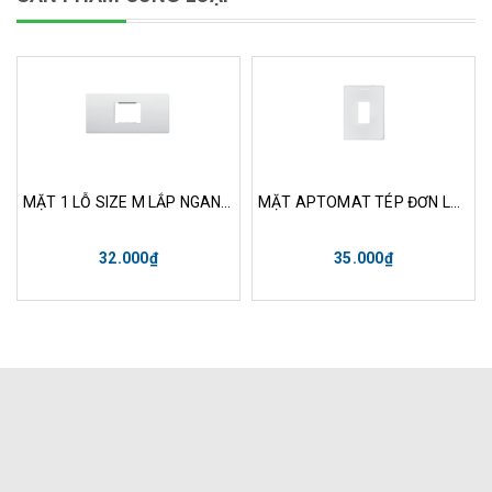
MẶT 1 LỖ SIZE M LẮP NGANG CÓ GẮN VIỀN
MẶT APTOMAT TÉP ĐƠN LẮP DỌC CÓ GẮN VIỀN K1961
32.000₫
35.000₫