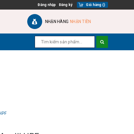
Đăng nhập
Đăng ký
Giỏ hàng
(
)
NHẬN HÀNG
NHẬN TIỀN
 HPF