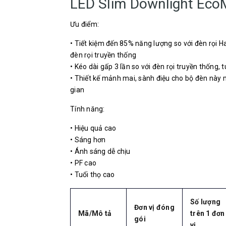
LED Slim Downlight EcoM
Ưu điểm:
• Tiết kiệm đến 85% năng lượng so với đèn rọi 
đèn rọi truyền thống
• Kéo dài gấp 3 lần so với đèn rọi truyền thống, 
• Thiết kế mảnh mai, sành điệu cho bộ đèn này
gian
Tính năng:
• Hiệu quả cao
• Sáng hơn
• Ánh sáng dễ chịu
• PF cao
• Tuổi thọ cao
Số lượng
Đơn vị đóng
Mã/Mô tả
trên 1 đơn
gói
vị