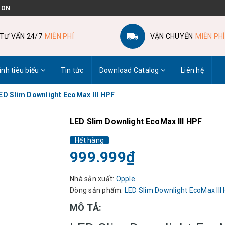
 ON
TƯ VẤN 24/7
MIỄN PHÍ
VẬN CHUYỂN
MIỄN PHÍ
ình tiêu biểu
Tin tức
Download Catalog
Liên hệ
ED Slim Downlight EcoMax III HPF
LED Slim Downlight EcoMax III HPF
Hết hàng
999.999₫
Nhà sản xuất:
Opple
Dòng sản phẩm:
LED Slim Downlight EcoMax III
MÔ TẢ: