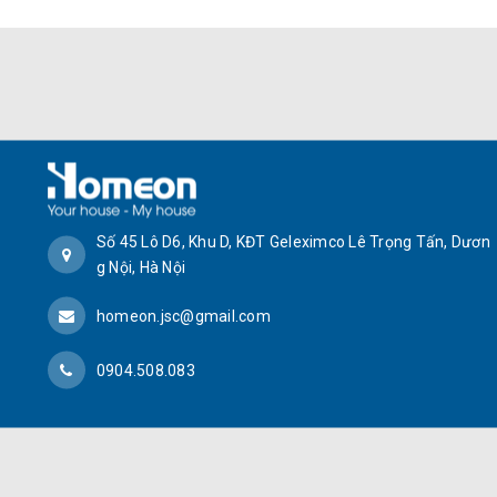
Số 45 Lô D6, Khu D, KĐT Geleximco Lê Trọng Tấn, Dươn
g Nội, Hà Nội
homeon.jsc@gmail.com
0904.508.083