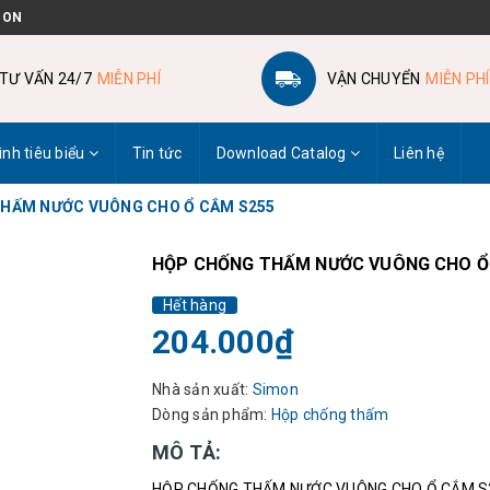
 ON
TƯ VẤN 24/7
MIỄN PHÍ
VẬN CHUYỂN
MIỄN PHÍ
ình tiêu biểu
Tin tức
Download Catalog
Liên hệ
HẤM NƯỚC VUÔNG CHO Ổ CẮM S255
HỘP CHỐNG THẤM NƯỚC VUÔNG CHO Ổ
Hết hàng
204.000₫
Nhà sản xuất:
Simon
Dòng sản phẩm:
Hộp chống thấm
MÔ TẢ:
HỘP CHỐNG THẤM NƯỚC VUÔNG CHO Ổ CẮM S