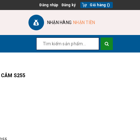
Đăng nhập
Đăng ký
Giỏ hàng
(
)
NHẬN HÀNG
NHẬN TIỀN
 CẮM S255
255