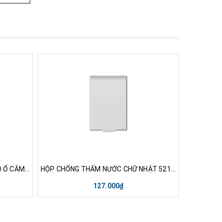
nh
Mua hàng
Xem nhanh
Mu
MẶT CHE NƯỚC IP55 VUÔNG CHO Ổ CẮM S258
HỘP CHỐNG THẤM NƯỚC CHỮ NHẬT 52155
127.000₫