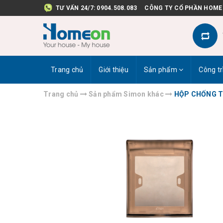
TƯ VẤN 24/7:
0904.508.083
CÔNG TY CỔ PHẦN HOME
Trang chủ
Giới thiệu
Sản phẩm
Công tr
Trang chủ
Sản phẩm Simon khác
HỘP CHỐNG T