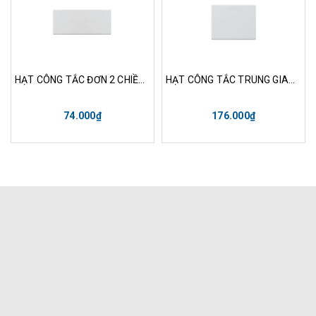
HẠT CÔNG TẮC ĐƠN 2 CHIỀU SIZE XL-k120XL
HẠT CÔNG TẮC TRUNG GIAN SIZE M-K131M
74.000₫
176.000₫