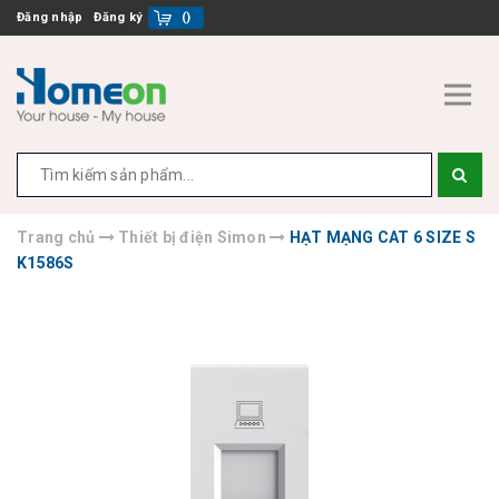
Đăng nhập
Đăng ký
(
)
Trang chủ
Thiết bị điện Simon
HẠT MẠNG CAT 6 SIZE S
K1586S