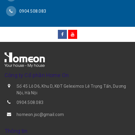
0904.508.083
Công ty Cổ phần Home On
Số 45 Lô D6, Khu D, KĐT Geleximco Lê Trọng Tấn, Dương
Nội, Hà Nội
0904.508.083
homeon.jsc@gmail.com
Thông tin