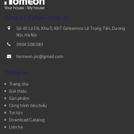
Công ty Cổ phần Home On
Số 45 Lô D6, Khu D, KĐT Geleximco Lê Trọng Tấn, Dương
Nội, Hà Nội
0904.508.083
homeon.jsc@gmail.com
Thông tin
Trang chủ
Giới thiệu
Sản phẩm
Công trình tiêu biểu
Tin tức
Download Catalog
Liên hệ