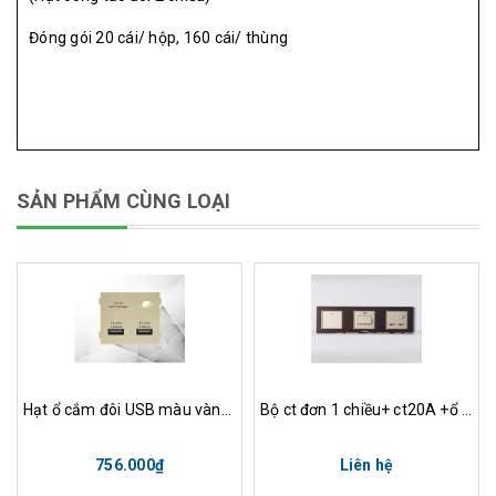
Đóng gói 20 cái/ hộp, 160 cái/ thùng
SẢN PHẨM CÙNG LOẠI
Hạt ổ cắm đôi USB màu vàng Edenki Luxury EL-U02
Bộ ct đơn 1 chiều+ ct20A +ổ cắm đôi USB viền mặt kính màu đen
756.000₫
Liên hệ