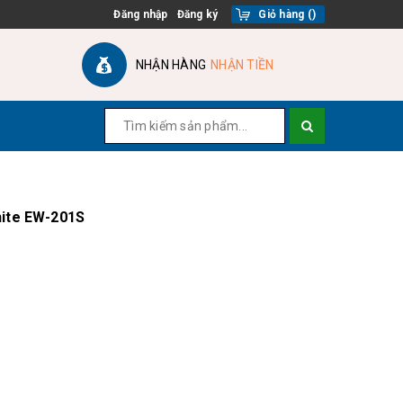
Đăng nhập
Đăng ký
Giỏ hàng
(
)
NHẬN HÀNG
NHẬN TIỀN
hite EW-201S