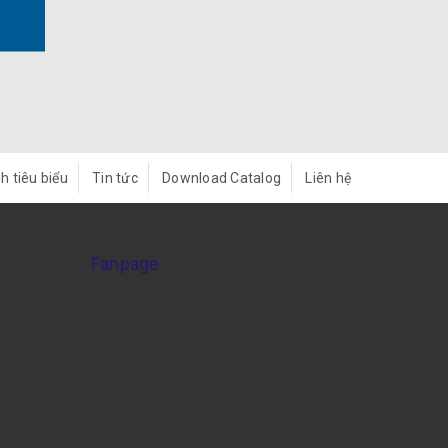
h tiêu biểu
Tin tức
Download Catalog
Liên hệ
Fanpage