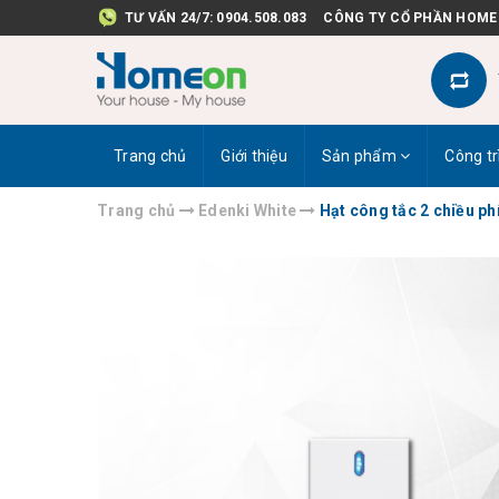
TƯ VẤN 24/7:
0904.508.083
CÔNG TY CỔ PHẦN HOME
Trang chủ
Giới thiệu
Sản phẩm
Công tr
Trang chủ
Edenki White
Hạt công tắc 2 chiều p