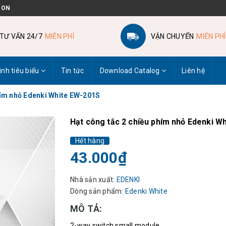
 ON
TƯ VẤN 24/7
MIỄN PHÍ
VẬN CHUYỂN
MIỄN PHÍ
ình tiêu biểu
Tin tức
Download Catalog
Liên hệ
hím nhỏ Edenki White EW-201S
Hạt công tắc 2 chiều phím nhỏ Edenki W
Hết hàng
43.000₫
Nhà sản xuất:
EDENKI
Dòng sản phẩm:
Edenki White
MÔ TẢ:
2-way switch small module