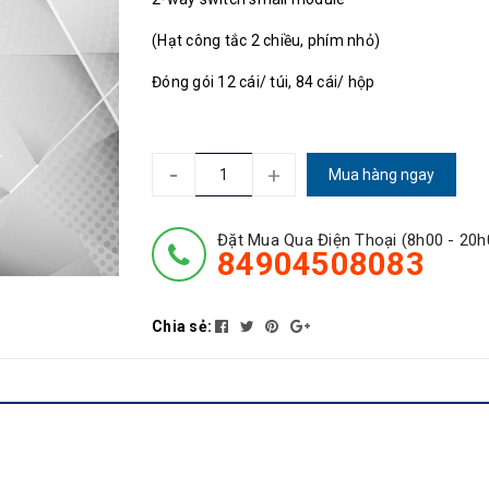
(Hạt công tắc 2 chiều, phím nhỏ)
Đóng gói 12 cái/ túi, 84 cái/ hộp
-
+
Mua hàng ngay
Đặt Mua Qua Điện Thoại (8h00 - 20h
84904508083
Chia sẻ: