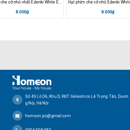
Hạt phím che cỡ nhỏ nhất Edenki White EW-B-S6
8.000₫
8.000₫
Số 45 Lô D6, Khu D, KĐT Geleximco Lê Trọng Tấn, Dươn
g Nội, Hà Nội
homeon.jsc@gmail.com
0904.508.083