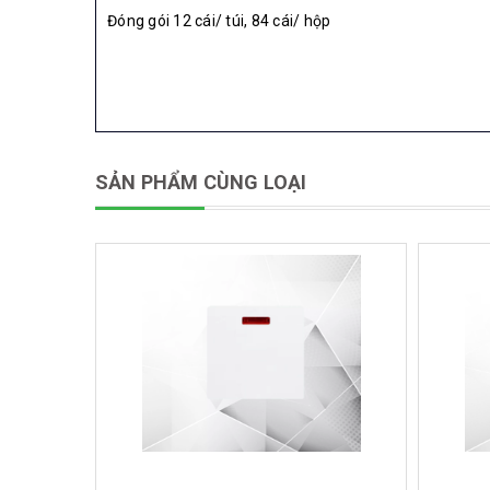
Đóng gói 12 cái/ túi, 84 cái/ hộp
SẢN PHẨM CÙNG LOẠI
Mua hàng
Xem nhanh
M