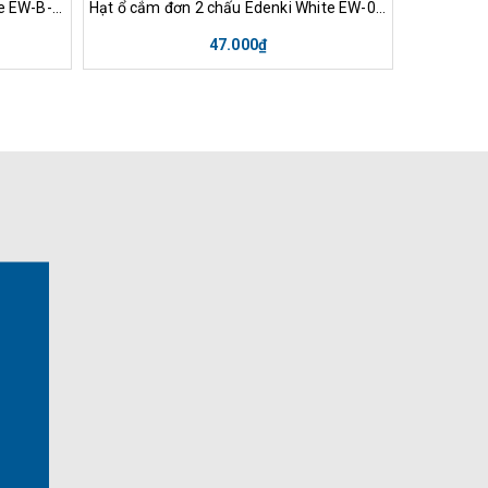
Hạt phím che cỡ nhỏ Edenki White EW-B-S3
Hạt ổ cắm đơn 2 chấu Edenki White EW-002
47.000₫