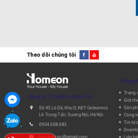
Theo dõi chúng tôi
Thông t
Trang 
Công ty Cổ phần Home On
Giới th
Sản p
Số 45 Lô D6, Khu D, KĐT Geleximco
Lê Trọng Tấn, Dương Nội, Hà Nội
Công tr
Tin tức
0904.508.083
Downlo
homeon.jsc@gmail.com
Liên hệ