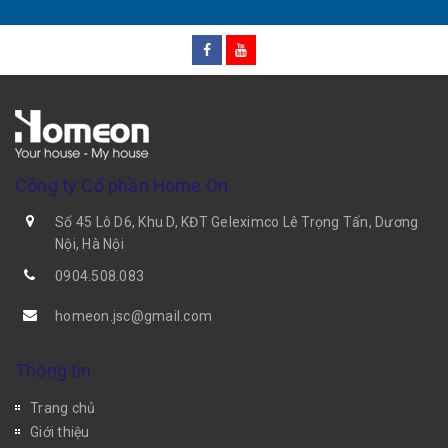
Công ty Cổ phần Home On
Số 45 Lô D6, Khu D, KĐT Geleximco Lê Trọng Tấn, Dương
Nội, Hà Nội
0904.508.083
homeon.jsc@gmail.com
Thông tin
Trang chủ
Giới thiệu