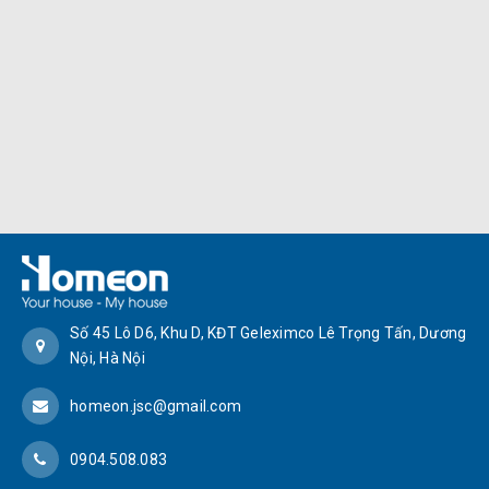
Số 45 Lô D6, Khu D, KĐT Geleximco Lê Trọng Tấn, Dương
Nội, Hà Nội
homeon.jsc@gmail.com
0904.508.083