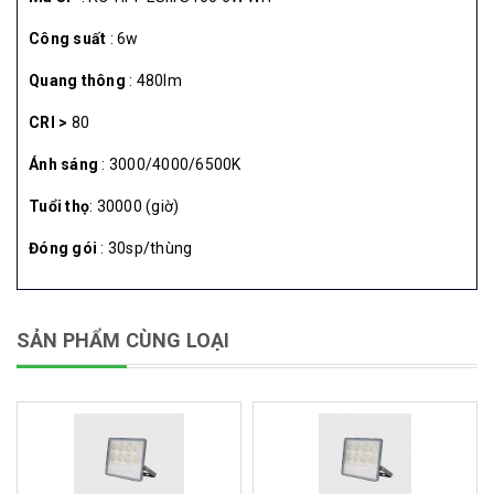
Công suất
: 6w
Quang thông
: 480lm
CRI >
80
Ánh sáng
: 3000/4000/6500K
Tuổi thọ
: 30000 (giờ)
Đóng gói
: 30sp/thùng
SẢN PHẨM CÙNG LOẠI