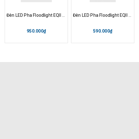
Đèn LED Pha Floodlight EQII 100W Opple
Đèn LED Pha Floodlight EQII 50W Opple
950.000₫
590.000₫