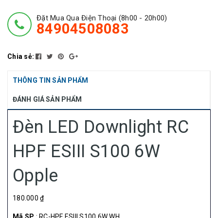
Đặt Mua Qua Điện Thoại (8h00 - 20h00)
84904508083
Chia sẻ:
THÔNG TIN SẢN PHẨM
ĐÁNH GIÁ SẢN PHẨM
Đèn LED Downlight RC
HPF ESIII S100 6W
Opple
180.000 ₫
Mã SP
: RC-HPF ESIII S100 6W WH