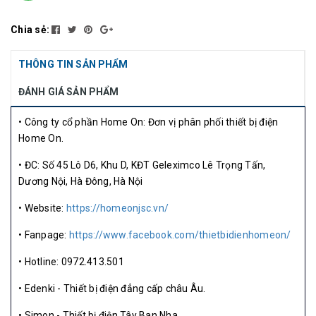
Chia sẻ:
THÔNG TIN SẢN PHẨM
ĐÁNH GIÁ SẢN PHẨM
• Công ty cổ phần Home On: Đơn vị phân phối thiết bị điện
Home On.
• ĐC: Số 45 Lô D6, Khu D, KĐT Geleximco Lê Trọng Tấn,
Dương Nội, Hà Đông, Hà Nội
• Website:
https://homeonjsc.vn/
• Fanpage:
https://www.facebook.com/thietbidienhomeon/
• Hotline: 0972.413.501
• Edenki - Thiết bị điện đẳng cấp châu Âu.
• Simon - Thiết bị điện Tây Ban Nha