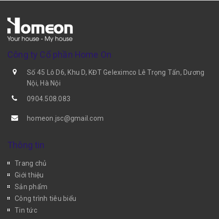
Công ty Cổ phần Home On
Số 45 Lô D6, Khu D, KĐT Geleximco Lê Trọng Tấn, Dương
Nội, Hà Nội
0904.508.083
homeon.jsc@gmail.com
Thông tin
Trang chủ
Giới thiệu
Sản phẩm
Công trình tiêu biểu
Tin tức