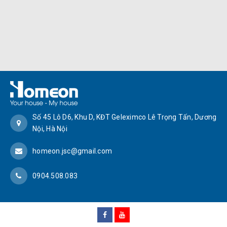
Số 45 Lô D6, Khu D, KĐT Geleximco Lê Trọng Tấn, Dương
Nội, Hà Nội
homeon.jsc@gmail.com
0904.508.083