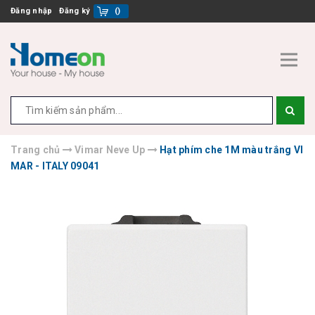
Đăng nhập
Đăng ký
(
)
Trang chủ
Vimar Neve Up
Hạt phím che 1M màu trắng VI
MAR - ITALY 09041