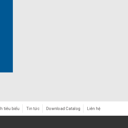
h tiêu biểu
Tin tức
Download Catalog
Liên hệ