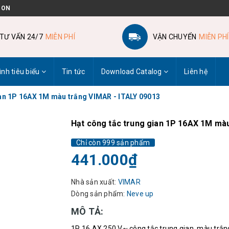
 ON
TƯ VẤN 24/7
MIỄN PHÍ
VẬN CHUYỂN
MIỄN PHÍ
ình tiêu biểu
Tin tức
Download Catalog
Liên hệ
ian 1P 16AX 1M màu trắng VIMAR - ITALY 09013
Hạt công tắc trung gian 1P 16AX 1M màu
Chỉ còn 999 sản phẩm
441.000₫
Nhà sản xuất:
VIMAR
Dòng sản phẩm:
Neve up
MÔ TẢ:
1P 16 AX 250 V~ công tắc trung gian, màu trắn