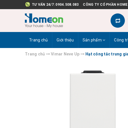
TƯ VẤN 24/7:
0904.508.083
CÔNG TY CỔ PHẦN HOME
Trang chủ
Giới thiệu
Sản phẩm
Công tr
Trang chủ
Vimar Neve Up
Hạt công tắc trung g