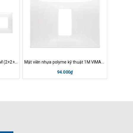
h
Tùy chọn
Xem nhanh
Tù
Mặt viền nhựa polyme kỹ thuật 8M (2+2+2+2) VIMAR - ITALY 09668
Mặt viền nhựa polyme kỹ thuật 1M VIMAR - ITALY 09671
94.000₫