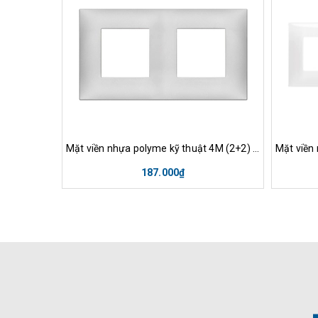
Tùy chọn
Xem nhanh
Mặt viền nhựa polyme kỹ thuật 4M (2+2) VIMAR - ITALY 09664
187.000₫