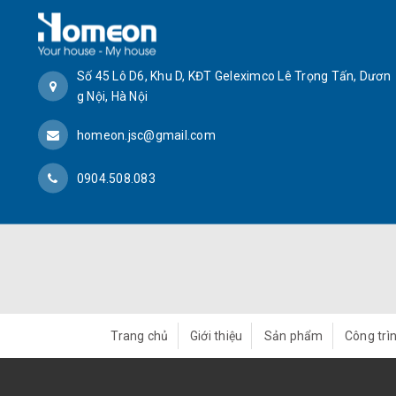
Số 45 Lô D6, Khu D, KĐT Geleximco Lê Trọng Tấn, Dươn
g Nội, Hà Nội
homeon.jsc@gmail.com
0904.508.083
Trang chủ
Giới thiệu
Sản phẩm
Công trìn