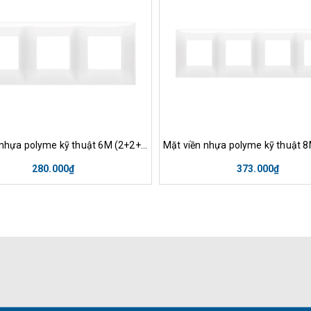
Tùy chọn
Xem nhanh
Tùy chọn
Xem nhan
Mặt viền nhựa polyme kỹ thuật 6M (2+2+2) VIMAR - ITALY 09666
280.000₫
373.000₫