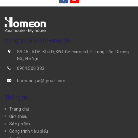
Công ty Cổ phần Home On
Số 45 Lô D6, Khu D, KĐT Geleximco Lê Trọng Tấn, Dương
Nội, Hà Nội
0904.508.083
homeon.jsc@gmail.com
Thông tin
Trang chủ
Giới thiệu
Sản phẩm
Công trình tiêu biểu