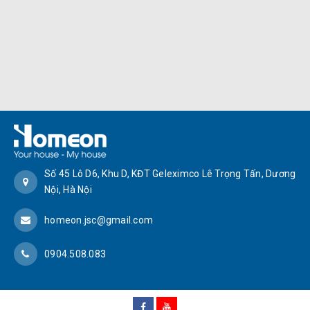
Số 45 Lô D6, Khu D, KĐT Geleximco Lê Trọng Tấn, Dương
Nội, Hà Nội
homeon.jsc@gmail.com
0904.508.083