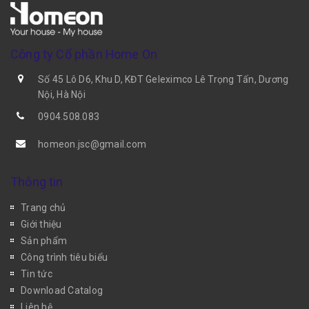
Công ty Cổ phần Home On
Số 45 Lô D6, Khu D, KĐT Geleximco Lê Trọng Tấn, Dương
Nội, Hà Nội
0904.508.083
homeon.jsc@gmail.com
Thông tin
Trang chủ
Giới thiệu
Sản phẩm
Công trình tiêu biểu
Tin tức
Download Catalog
Liên hệ