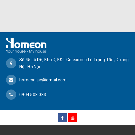
Số 45 Lô D6, Khu D, KĐT Geleximco Lê Trọng Tấn, Dương
Nội, Hà Nội
homeon.jsc@gmail.com
0904.508.083