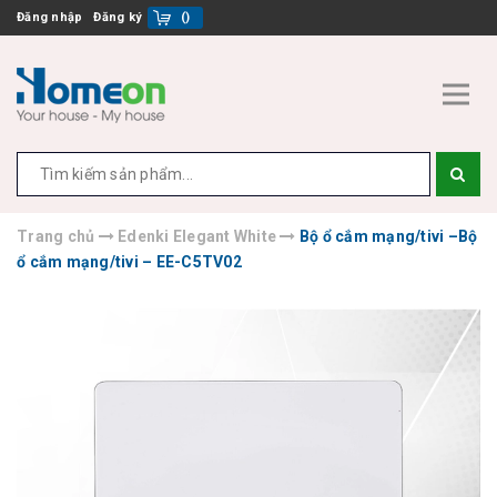
Đăng nhập
Đăng ký
(
)
Trang chủ
Edenki Elegant White
Bộ ổ cắm mạng/tivi –Bộ
ổ cắm mạng/tivi – EE-C5TV02