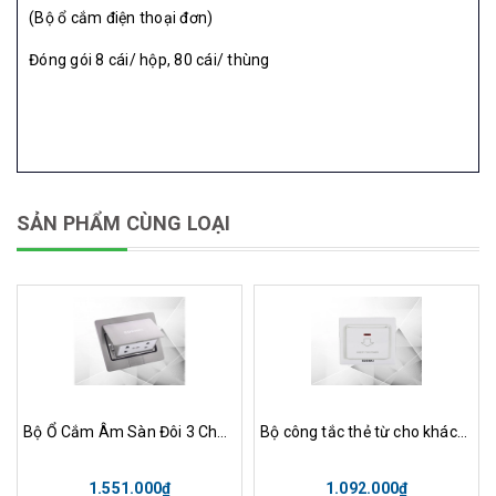
(Bộ ổ cắm điện thoại đơn)
Đóng gói 8 cái/ hộp, 80 cái/ thùng
SẢN PHẨM CÙNG LOẠI
Bộ Ổ Cắm Âm Sàn Đôi 3 Chấu Edenki GS-005
Bộ công tắc thẻ từ cho khách sạn màu trắng – EC-KC
1.551.000₫
1.092.000₫