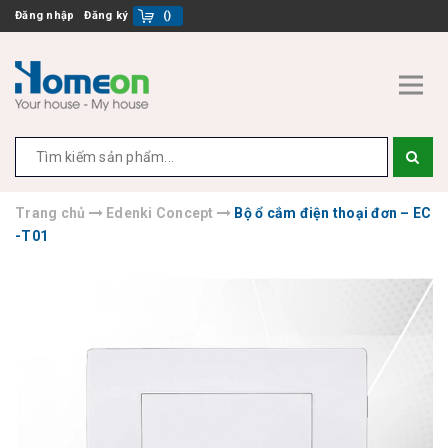
Đăng nhập
Đăng ký
(
)
Trang chủ
Edenki Concept
Bộ ổ cắm điện thoại đơn – EC
-T01