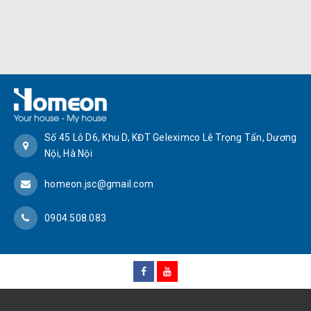
Số 45 Lô D6, Khu D, KĐT Geleximco Lê Trọng Tấn, Dương
Nội, Hà Nội
homeon.jsc@gmail.com
0904.508.083