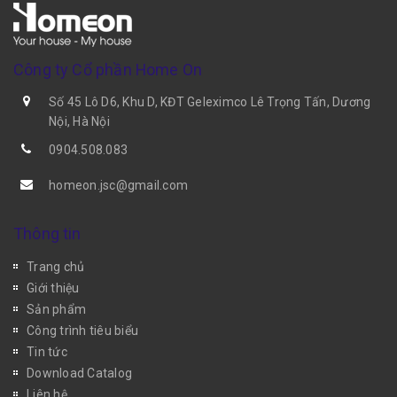
Công ty Cổ phần Home On
Số 45 Lô D6, Khu D, KĐT Geleximco Lê Trọng Tấn, Dương
Nội, Hà Nội
0904.508.083
homeon.jsc@gmail.com
Thông tin
Trang chủ
Giới thiệu
Sản phẩm
Công trình tiêu biểu
Tin tức
Download Catalog
Liên hệ