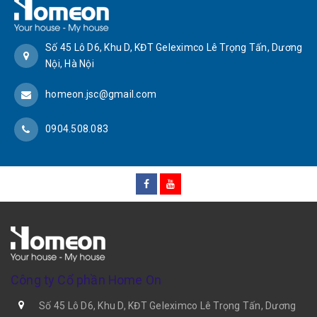
Số 45 Lô D6, Khu D, KĐT Geleximco Lê Trọng Tấn, Dương
Nội, Hà Nội
homeon.jsc@gmail.com
0904.508.083
Công ty Cổ phần Home On
Số 45 Lô D6, Khu D, KĐT Geleximco Lê Trọng Tấn, Dương