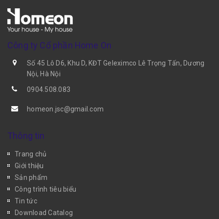
Công ty Cổ phần Home On
Số 45 Lô D6, Khu D, KĐT Geleximco Lê Trọng Tấn, Dương
Nội, Hà Nội
0904.508.083
homeon.jsc@gmail.com
Thông tin
Trang chủ
Giới thiệu
Sản phẩm
Công trình tiêu biểu
Tin tức
Download Catalog