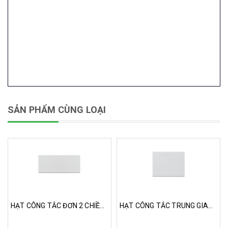
SẢN PHẨM CÙNG LOẠI
HẠT CÔNG TẮC ĐƠN 2 CHIỀU SIZE XL-k120XL
HẠT CÔNG TẮC TRUNG GIAN SIZE M-K131M