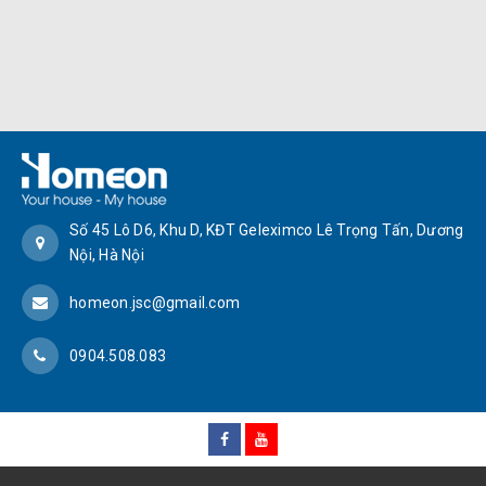
Số 45 Lô D6, Khu D, KĐT Geleximco Lê Trọng Tấn, Dương
Nội, Hà Nội
homeon.jsc@gmail.com
0904.508.083