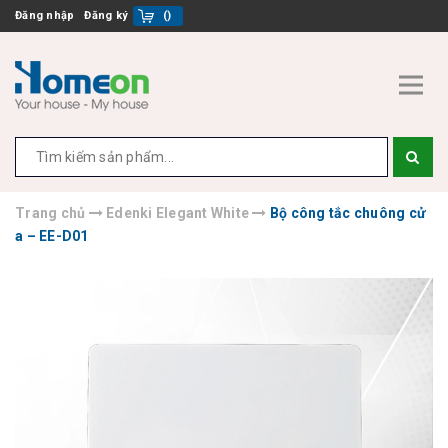
Đăng nhập
Đăng ký
(
)
Trang chủ
Edenki Elegant White
Bộ công tắc chuông cử
a – EE-D01