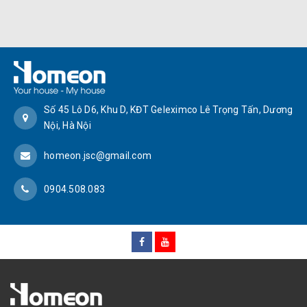
Số 45 Lô D6, Khu D, KĐT Geleximco Lê Trọng Tấn, Dương
Nội, Hà Nội
homeon.jsc@gmail.com
0904.508.083