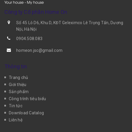
Công ty Cổ phần Home On
Số 45 Lô D6, Khu D, KĐT Geleximco Lê Trọng Tấn, Dương
Nội, Hà Nội
0904.508.083
homeon.jsc@gmail.com
Thông tin
Trang chủ
Giới thiệu
Sản phẩm
Công trình tiêu biểu
Tin tức
Download Catalog
Liên hệ