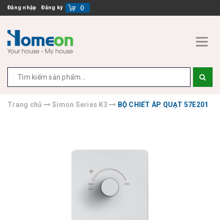
Đăng nhập
Đăng ký
(
)
Trang chủ
Simon Series K3
BỘ CHIẾT ÁP QUẠT 57E201