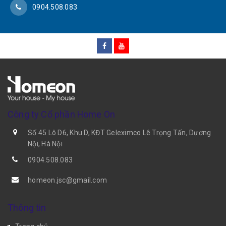
0904.508.083
Công ty Cổ phần Home On
Số 45 Lô D6, Khu D, KĐT Geleximco Lê Trọng Tấn, Dương
Nội, Hà Nội
0904.508.083
homeon.jsc@gmail.com
Thông tin