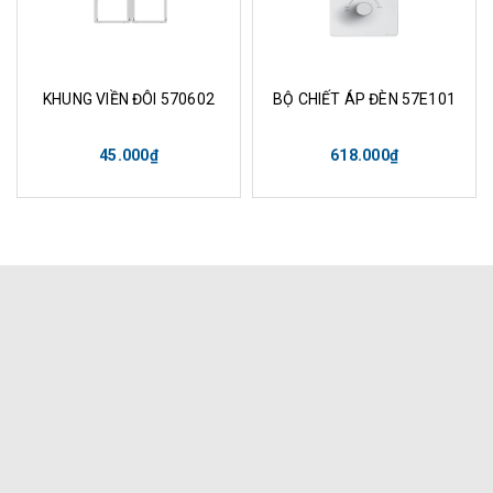
KHUNG VIỀN ĐÔI 570602
BỘ CHIẾT ÁP ĐÈN 57E101
45.000₫
618.000₫